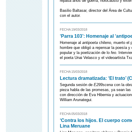
repasa años de guerra, holocausto y exte
Basilio Baltasar, director del Área de Cult
con el autor.
FECHA 19/03/2018
‘Parra 103’: Homenaje al ‘antipo
Homenaje al
antipoeta
chileno, muerto el 
hombre que obligó a repensar la poesía y q
popular y la poetización de lo
feo
. Intervi
el poeta Unai Velasco y el videoartista Tx
FECHA 15/03/2018
Lectura dramatizada: ‘El trato’ 
Segunda sesión de
E299scena
con la ob
pieza habla de las promesas, ya sean las
con dirección de Eva Hibernia y actuacion
William Arunategui.
FECHA 05/03/2018
‘Contra los hijos. El cuerpo como
Lina Meruane