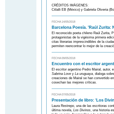
CRÉDITOS IMÁGENES:
Citlalli EB (México) y Gabriela Oliveria (Bo
FECHA 14/05/2018
Barcelona Poesía. 'Raúl Zurita:
El reconocido poeta chileno Raúl Zurita, P
protagonistas de la vigésima primera edic
citas literarias imprescindibles de la ciud
permiten reencontrar lo mejor de la creaci
FECHA 09/05/2018
Encuentro con el escritor argen
El escritor argentino Pedro Mairal, autor,
Sabrina Love
y
La uruguaya
, dialoga sobr
creaciones de Mairal se han convertido en
cosechan las mejores críticas.
FECHA 07/05/2018
Presentación de libro: ‘Los Div
Laura Restrepo, una de las escritoras c
última novela,
Los Divinos
, una historia