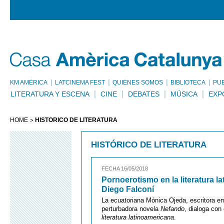
KM AMÈRICA
LATCINEMA FEST
QUIÉNES SOMOS
BIBLIOTECA
PU
LITERATURA Y ESCENA
CINE
DEBATES
MÚSICA
EXP
HOME
HISTÓRICO DE LITERATURA
HISTÓRICO DE LITERATURA
FECHA 16/05/2018
Pornoerotismo en la literatura l
Diego Falconí
La ecuatoriana Mónica Ojeda, escritora em
perturbadora novela
Nefando
, dialoga con
literatura latinoamericana
.