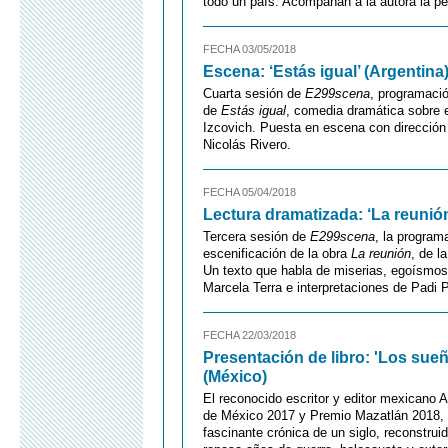
todo un país. Acompañan a la autora la pe
FECHA 03/05/2018
Escena: ‘Estás igual’ (Argentina
Cuarta sesión de
E299scena
, programaci
de
Estás igual
, comedia dramática sobre e
Izcovich. Puesta en escena con dirección
Nicolás Rivero.
FECHA 05/04/2018
Lectura dramatizada: ‘La reunión
Tercera sesión de
E299scena
, la program
escenificación de la obra
La reunión
, de l
Un texto que habla de miserias, egoísmos
Marcela Terra e interpretaciones de Padi 
FECHA 22/03/2018
Presentación de libro: 'Los sue
(México)
El reconocido escritor y editor mexicano 
de México 2017 y Premio Mazatlán 2018, 
fascinante crónica de un siglo, reconstru