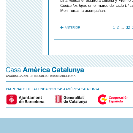
Lina Meruane, escritora chilena y Premio 
Contra los hijos
en el marco del ciclo
El c
Meri Torras la acompañan.
1
2
...
32
ANTERIOR
C/CÒRSEGA 299, ENTRESUELO. 08008 BARCELONA
PATRONATO DE LA FUNDACIÓN CASA AMÈRICA CATALUNYA