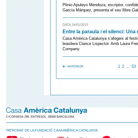
Plinio Apuleyo Mendoza, escriptor,
confid
García Márquez, presenta el seu llibre
Gab
DATA 24/01/2013
Entre la paraula i el silenci: Una
Casa Amèrica Catalunya s’afegeix al festi
brasilera Clarice Lispector. Amb Laura Fre
Company.
1
2
...
53
ANTERIOR
C/CÒRSEGA 299, ENTRESOL. 08008 BARCELONA
PATRONAT DE LA FUNDACIÓ CASA AMÈRICA CATALUNYA