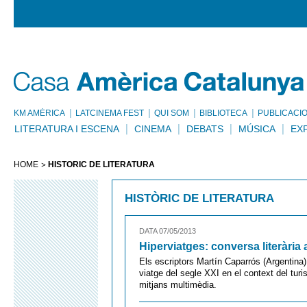
KM AMÈRICA
LATCINEMA FEST
QUI SOM
BIBLIOTECA
PUBLICACI
LITERATURA I ESCENA
CINEMA
DEBATS
MÚSICA
EX
HOME
HISTÒRIC DE LITERATURA
HISTÒRIC DE LITERATURA
DATA 07/05/2013
Hiperviatges: conversa literària
Els escriptors Martín Caparrós (Argentina)
viatge del segle XXI en el context del turi
mitjans multimèdia.