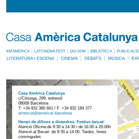
KM AMÈRICA
LATCINEMA FEST
QUI SOM
BIBLIOTECA
PUBLICACI
LITERATURA I ESCENA
CINEMA
DEBATS
MÚSICA
EX
Casa Amèrica Catalunya
c/Còrsega, 299, entresòl
08008 Barcelona
T: +34 932 380 661 / F: +34 932 184 377
americat@americat.barcelona
Horari de dilluns a divendres. Festius tancat:
Atenció Oficina:de 9:30 a 14:30 i de 16:00 a 20:00h
Atenció al Becari: de 9:30 a 14:00. Tardes, hores
convingudes