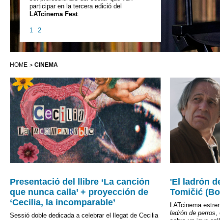
participar en la tercera edició del
LATcinema Fest
.
1
2
HOME
CINEMA
Presentació del llibre ‘La canción
'El ladrón d
que nunca calla’ + proyección de
Tomičić (Bol
‘Cecilia, la incomparable’
LATcinema estrena
ladrón de perro
s,
Sessió doble dedicada a celebrar el llegat de Cecilia