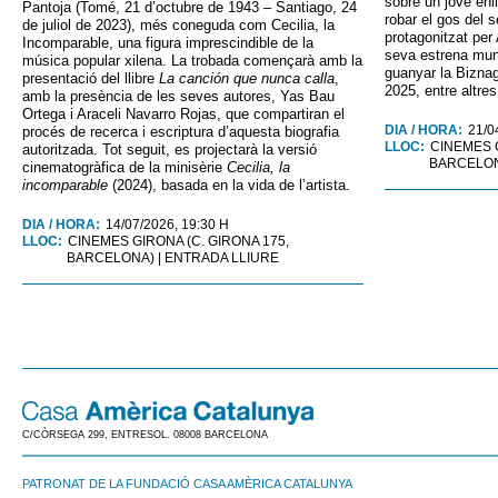
sobre un jove enl
Pantoja (Tomé, 21 d’octubre de 1943 – Santiago, 24
robar el gos del se
de juliol de 2023), més coneguda com Cecilia, la
protagonitzat per 
Incomparable, una figura imprescindible de la
seva estrena mund
música popular xilena. La trobada començarà amb la
guanyar la Biznag
presentació del llibre
La canción que nunca calla
,
2025, entre altre
amb la presència de les seves autores, Yas Bau
Ortega i Araceli Navarro Rojas, que compartiran el
DIA / HORA:
21/0
procés de recerca i escriptura d’aquesta biografia
LLOC:
CINEMES G
autoritzada. Tot seguit, es projectarà la versió
BARCELONA
cinematogràfica de la minisèrie
Cecilia, la
incomparable
(2024), basada en la vida de l’artista.
DIA / HORA:
14/07/2026, 19:30 H
LLOC:
CINEMES GIRONA (C. GIRONA 175,
BARCELONA) | ENTRADA LLIURE
C/CÒRSEGA 299, ENTRESOL. 08008 BARCELONA
PATRONAT DE LA FUNDACIÓ CASA AMÈRICA CATALUNYA