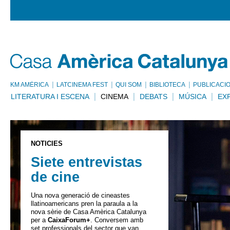
KM AMÈRICA
LATCINEMA FEST
QUI SOM
BIBLIOTECA
PUBLICACI
LITERATURA I ESCENA
CINEMA
DEBATS
MÚSICA
EX
NOTÍCIES
Siete entrevistas
de cine
Una nova generació de cineastes
llatinoamericans pren la paraula a la
nova sèrie de Casa Amèrica Catalunya
per a
CaixaForum+
. Conversem amb
set professionals del sector que van