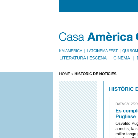
KM AMÈRICA
LATCINEMA FEST
QUI SOM
LITERATURA I ESCENA
CINEMA
HOME
HISTÒRIC DE NOTÍCIES
HISTÒRIC 
DATA 02/12/20
Es comple
Pugliese
Osvaldo Pugl
a molts, la 
millor tango