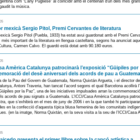
Argentina com “L'any Pugliese” al coincidir amb el centenari d'un dels més gran
gaudit la música.
05
or mexicà Sergio Pitol, Premi Cervantes de literatura
mexicà Sergio Pitol (Puebla, 1933) ha estat avui guardonat amb el Premi Cerv
l més important de la literatura en llengua castellana, segons ha anunciat aqu
Cultura, Carmen Calvo. El guardó està dotat amb 90.180 euros.
05
sa Amèrica Catalunya patrocinarà l’exposició “Güipiles por 
oració del desè aniversari dels acords de pau a Guatema
a de la Pau del Govern de Guatemala, Norma Quixtán Argueta, i el director de
lunya, Antoni Traveria, han tancat l’acord segons el qual Barcelona acollirà 
“Güipiles por la Paz”, una de les iniciatives impulsades arran la commemoraci
els acords de pau signats a Guatemala. L’ICCI/Casa Amèrica Catalunya patro
ra, que s’exhibirà en el mes de juny de 2006 i en la que també hi participara
des en la confecció d’aquesta típica blusa femenina de les comunitats indíge
es. (en la imatge, Norma Quixtán, en la seva visita a la seu de l’ICCI/Casa 
05
aicedo presenta el primer llibre sobre la cançó artística a