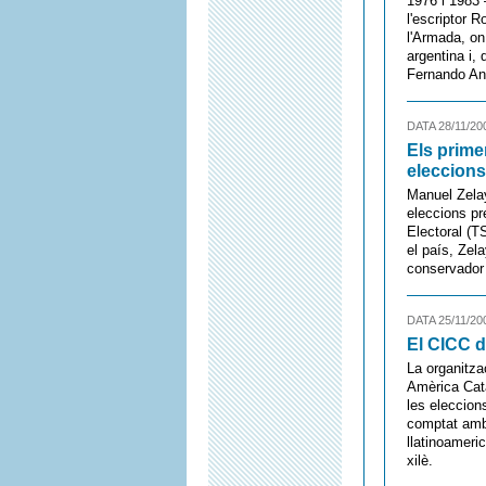
1976 i 1983 
l'escriptor 
l'Armada, on
argentina i,
Fernando And
DATA 28/11/20
Els prime
eleccions
Manuel Zelay
eleccions pr
Electoral (T
el país, Zel
conservador 
DATA 25/11/20
El CICC d
La organitza
Amèrica Cata
les eleccion
comptat amb 
llatinoameri
xilè.