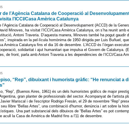
05
or de l’Agència Catalana de Cooperació al Desenvolupament
visita l’ICCI/Casa Amèrica Catalunya
de l’Agència Catalana de Cooperació al Desenvolupament (ACCD) de la Genera
avid Minoves, ha visitat l’ICCI/Casa Amèrica Catalunya, on s’ha reunit amb el
stitució, Antoni Traveria. D’aquesta manera, Minoves també ha pogut gaudir d
os”, inspirada en la pel·lícula homònima de 1950 dirigida per Luis Buñuel, que
sa Amèrica Catalunya fins el dia 16 de desembre. L’ACCD és l’òrgan executor
cooperació, solidaritat i ajut humanitari que impulsa el Govern de Catalunya. (
s, de front, parla amb Antoni Traveria a les dependències de l’ICCI/Casa Am
05
piso, “Rep”, dibuixant i humorista gràfic: “He renunciat a d
cs”
o, “Rep”, (Buenos Aires, 1961) és un dels humoristes gràfics de major prestigi
Argentina, gran planter de professionals del sector. Acompanyat de l'artista plà
Javier Mariscal i de l'escriptor Rodrigo Fresán, el 29 de novembre “Rep” pres
seu llibre “Bellas Artes”, una combinació d'humor, denúncia i art sobre la hist
tístiques. Una part substancial dels dibuixos de “Bellas Artes” es pot contem
e acull la Casa de América de Madrid fins a l'11 de desembre.