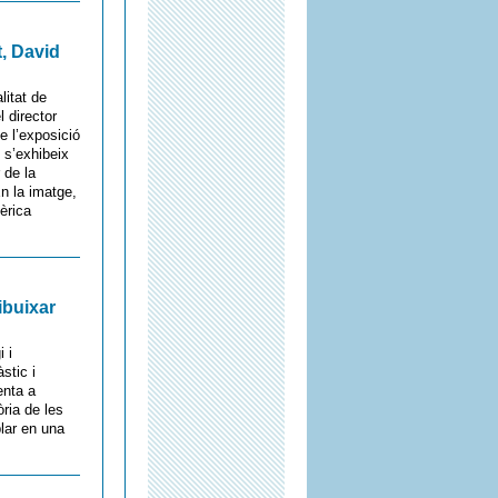
, David
litat de
 director
e l’exposició
 s’exhibeix
 de la
En la imatge,
èrica
ibuixar
 i
stic i
enta a
òria de les
plar en una