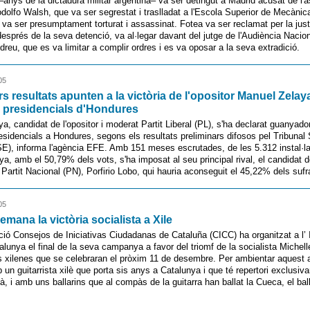
–anys de la dictadura militar argentina– va ser detingut a Madrid acusat de l'
Rodolfo Walsh, que va ser segrestat i traslladat a l'Escola Superior de Mecànic
 va ser presumptament torturat i assassinat. Fotea va ser reclamat per la just
 després de la seva detenció, va al·legar davant del jutge de l'Audiència Nacion
reu, que es va limitar a complir ordres i es va oposar a la seva extradició.
05
rs resultats apunten a la victòria de l'opositor Manuel Zelaya
 presidencials d'Hondures
a, candidat de l'opositor i moderat Partit Liberal (PL), s'ha declarat guanyado
esidencials a Hondures, segons els resultats preliminars difosos pel Tribuna
SE), informa l'agència EFE. Amb 151 meses escrutades, de les 5.312 instal·la
aya, amb el 50,79% dels vots, s'ha imposat al seu principal rival, el candidat d
Partit Nacional (PN), Porfirio Lobo, qui hauria aconseguit el 45,22% dels sufr
05
emana la victòria socialista a Xile
ció Consejos de Iniciativas Ciudadanas de Cataluña (CICC) ha organitzat a l’
lunya el final de la seva campanya a favor del triomf de la socialista Michel
s xilenes que se celebraran el pròxim 11 de desembre. Per ambientar aquest 
un guitarrista xilè que porta sis anys a Catalunya i que té repertori exclusiv
cà, i amb uns ballarins que al compàs de la guitarra han ballat la Cueca, el bal