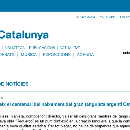
INSTAGRAM
YOUTUBE
FACE
BIBLIOTECA
PUBLICACIONS
ACTUALITAT
DEBATS
MÚSICA
EXPOSICIONS
AGENDA
DE NOTÍCIES
05
ix el centenari del naixement del gran tanguista argentí O
iese, pianista, compositor i director, va ser un dels grans mestres del tango 
seva obra “Recuerdo” és un punt d'inflexió en la creació tanguera ja que la con
 per la seva qualitat estètica. Per tot plegat, no hauria de sorpendre que aque