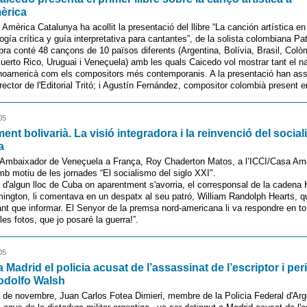
èrica
 Amèrica Catalunya ha acollit la presentació del llibre “La canción artística e
ogía crítica y guía interpretativa para cantantes”, de la solista colombiana Pat
bra conté 48 cançons de 10 països diferents (Argentina, Bolívia, Brasil, Colò
Puerto Rico, Uruguai i Veneçuela) amb les quals Caicedo vol mostrar tant el n
inoamericà com els compositors més contemporanis. A la presentació han assi
rector de l'Editorial Tritó; i Agustín Fernández, compositor colombià present en 
05
ent bolivarià. La visió integradora i la reinvenció del socia
a
l’Ambaixador de Veneçuela a França, Roy Chaderton Matos, a l’ICCI/Casa Am
b motiu de les jornades “El socialismo del siglo XXI".
 d'algun lloc de Cuba on aparentment s'avorria, el corresponsal de la cadena 
ington, li comentava en un despatx al seu patró, William Randolph Hearts, q
ant que informar. El Senyor de la premsa nord-americana li va respondre en to
les fotos, que jo posaré la guerra!”.
05
 Madrid el policia acusat de l’assassinat de l’escriptor i per
odolfo Walsh
 de novembre, Juan Carlos Fotea Dimieri, membre de la Policia Federal d'Arg