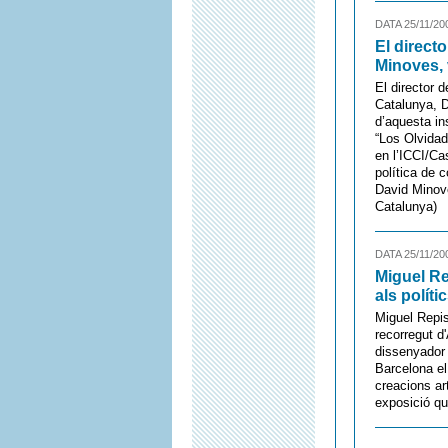
DATA 25/11/20
El direct
Minoves, 
El director 
Catalunya, D
d’aquesta in
“Los Olvidad
en l’ICCI/Ca
política de 
David Minove
Catalunya)
DATA 25/11/20
Miguel Re
als políti
Miguel Repis
recorregut d'
dissenyador 
Barcelona el 
creacions ar
exposició qu