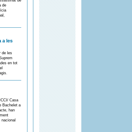
assassinat de
a de
ícia
al,
 a les
r de les
l Suprem
des en tot
el
agis.
 ICCI/ Casa
le Bachelet a
acte, han
ament
l nacional