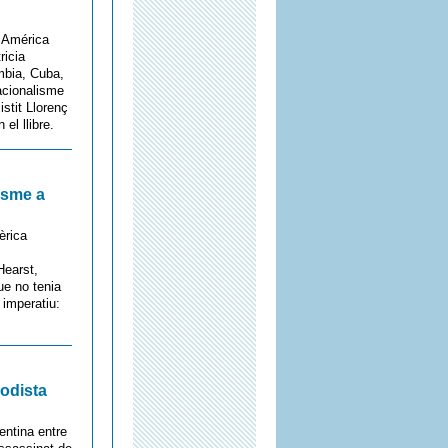
n América
ricia
mbia, Cuba,
acionalisme
stit Llorenç
el llibre.
lisme a
èrica
Hearst,
ue no tenia
 imperatiu:
iodista
entina entre