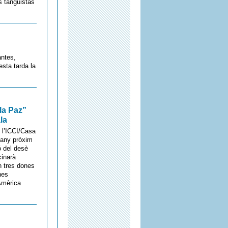
s tanguistas
antes,
esta tarda la
la Paz”
la
 l’ICCI/Casa
l’any pròxim
ó del desè
cinarà
n tres dones
nes
Amèrica