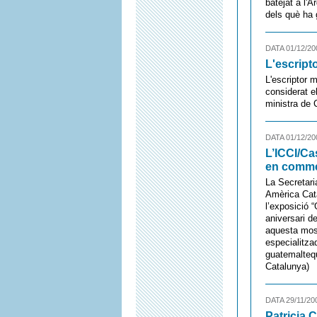
batejat a l'
dels què ha 
DATA 01/12/20
L'escript
L'escriptor 
considerat e
ministra de 
DATA 01/12/20
L’ICCI/Ca
en commem
La Secretari
Amèrica Cata
l’exposició 
aniversari d
aquesta most
especialitza
guatemaltequ
Catalunya)
DATA 29/11/20
Patricia C