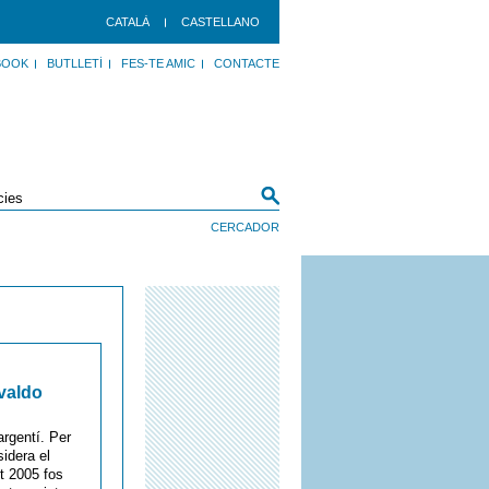
CATALÀ
CASTELLANO
BOOK
BUTLLETÍ
FES-TE AMIC
CONTACTE
svaldo
argentí. Per
sidera el
st 2005 fos