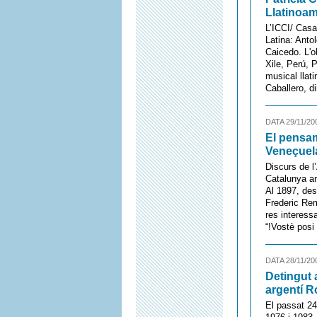
Llatinoam
L’ICCI/ Casa
Latina: Antol
Caicedo. L'o
Xile, Perú, 
musical llat
Caballero, di
DATA 29/11/20
El pensam
Veneçuel
Discurs de 
Catalunya am
Al 1897, des
Frederic Rem
res interess
“!Vostè posi 
DATA 28/11/20
Detingut a
argentí R
El passat 24