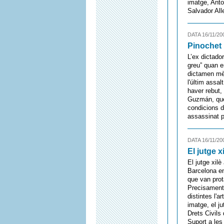
imatge, Anto
Salvador All
DATA 16/11/20
Pinochet 
L’ex dictado
greu” quan e
dictamen mèd
l'últim assa
haver rebut,
Guzmán, que 
condicions d
assassinat p
DATA 16/11/20
El jutge 
El jutge xil
Barcelona en
que van prot
Precisament,
distintes l'a
imatge, el j
Drets Civils
Suport a les