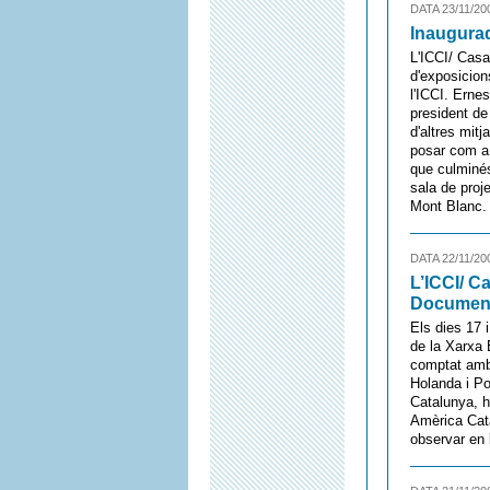
DATA 23/11/20
Inaugurad
L'ICCI/ Casa
d'exposicion
l'ICCI. Erne
president de
d'altres mit
posar com a 
que culminés
sala de proj
Mont Blanc.
DATA 22/11/20
L’ICCI/ C
Document
Els dies 17 
de la Xarxa 
comptat amb 
Holanda i Po
Catalunya, h
Amèrica Cata
observar en 