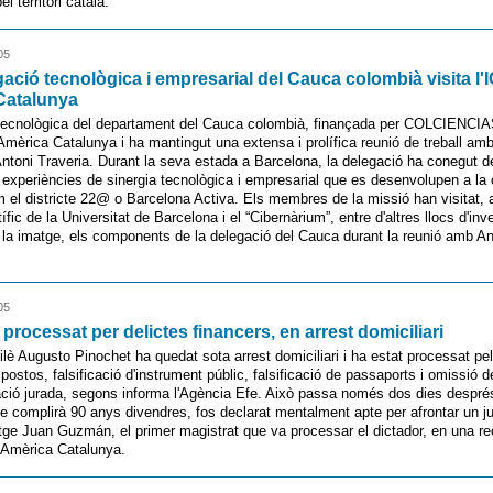
l territori català.
05
ació tecnològica i empresarial del Cauca colombià visita l'
Catalunya
tecnològica del departament del Cauca colombià, finançada per COLCIENCIAS
Amèrica Catalunya i ha mantingut una extensa i prolífica reunió de treball amb 
, Antoni Traveria. Durant la seva estada a Barcelona, la delegació ha conegut d
experiències de sinergia tecnològica i empresarial que es desenvolupen a la 
 el districte 22@ o Barcelona Activa. Els membres de la missió han visitat, a
ífic de la Universitat de Barcelona i el “Cibernàrium”, entre d'altres llocs d'inv
 la imatge, els components de la delegació del Cauca durant la reunió amb An
05
 processat per delictes financers, en arrest domiciliari
xilè Augusto Pinochet ha quedat sota arrest domiciliari i ha estat processat pel
postos, falsificació d'instrument públic, falsificació de passaports i omissió 
ció jurada, segons informa l'Agència Efe. Això passa només dos dies despré
e complirà 90 anys divendres, fos declarat mentalment apte per afrontar un ju
utge Juan Guzmán, el primer magistrat que va processar el dictador, en una rec
 Amèrica Catalunya.