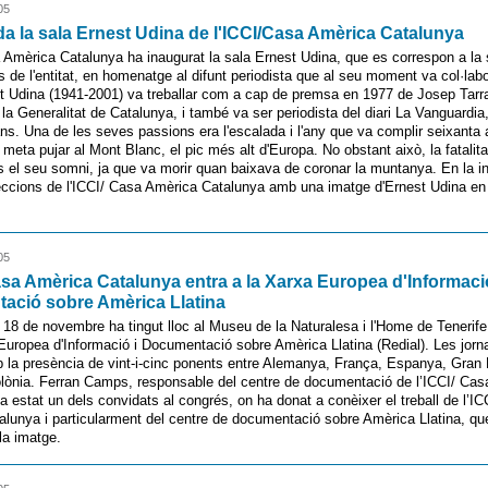
05
a la sala Ernest Udina de l'ICCI/Casa Amèrica Catalunya
 Amèrica Catalunya ha inaugurat la sala Ernest Udina, que es correspon a la 
s de l'entitat, en homenatge al difunt periodista que al seu moment va col·lab
st Udina (1941-2001) va treballar com a cap de premsa en 1977 de Josep Tarra
 la Generalitat de Catalunya, i també va ser periodista del diari La Vanguardia
jans. Una de les seves passions era l'escalada i l'any que va complir seixanta
meta pujar al Mont Blanc, el pic més alt d'Europa. No obstant això, la fatalita
 el seu somni, ja que va morir quan baixava de coronar la muntanya. En la in
eccions de l'ICCI/ Casa Amèrica Catalunya amb una imatge d'Ernest Udina en 
05
asa Amèrica Catalunya entra a la Xarxa Europea d'Informació
ació sobre Amèrica Llatina
i 18 de novembre ha tingut lloc al Museu de la Naturalesa i l'Home de Tenerif
Europea d'Informació i Documentació sobre Amèrica Llatina (Redial). Les jor
la presència de vint-i-cinc ponents entre Alemanya, França, Espanya, Gran 
lònia. Ferran Camps, responsable del centre de documentació de l’ICCI/ Ca
a estat un dels convidats al congrés, on ha donat a conèixer el treball de l’I
lunya i particularment del centre de documentació sobre Amèrica Llatina, qu
la imatge.