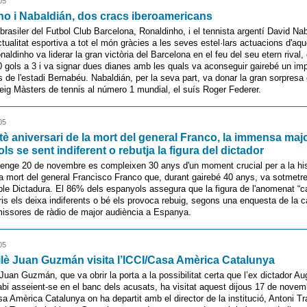
05
o i Nabaldián, dos cracs iberoamericans
 brasiler del Futbol Club Barcelona, Ronaldinho, i el tennista argentí David Na
ctualitat esportiva a tot el món gràcies a les seves estel·lars actuacions d'aq
ldinho va liderar la gran victòria del Barcelona en el feu del seu etern rival, 
0 gols a 3 i va signar dues dianes amb les quals va aconseguir gairebé un imp
 de l'estadi Bernabéu. Nabaldián, per la seva part, va donar la gran sorpresa
neig Màsters de tennis al número 1 mundial, el suís Roger Federer.
05
ntè aniversari de la mort del general Franco, la immensa maj
s se sent indiferent o rebutja la figura del dictador
enge 20 de novembre es compleixen 30 anys d'un moment crucial per a la his
a mort del general Francisco Franco que, durant gairebé 40 anys, va sotmetre
le Dictadura. El 86% dels espanyols assegura que la figura de l'anomenat “ca
ris els deixa indiferents o bé els provoca rebuig, segons una enquesta de la
missores de ràdio de major audiència a Espanya.
05
xilè Juan Guzmán visita l’ICCI/Casa Amèrica Catalunya
 Juan Guzmán, que va obrir la porta a la possibilitat certa que l’ex dictador A
bi asseient-se en el banc dels acusats, ha visitat aquest dijous 17 de novem
sa Amèrica Catalunya on ha departit amb el director de la institució, Antoni Tra