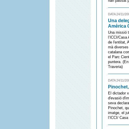
han passat pe
DATA 24/11/20
Una deleg
Amèrica 
Una missió 
l’ICCI/Casa 
de l'entitat
mà diverses 
catalana com
el Parc Cient
puntera. (En
Traveria)
DATA 24/11/20
Pinochet,
El dictador 
d'evasió d'im
seva declara
Pinochet, qu
imatge, el j
l’ICCI/ Casa