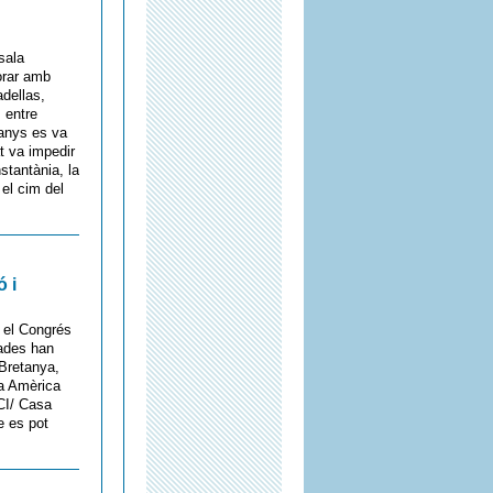
sala
orar amb
dellas,
, entre
 anys es va
t va impedir
stantània, la
el cim del
 i
e el Congrés
nades han
Bretanya,
sa Amèrica
CCI/ Casa
e es pot