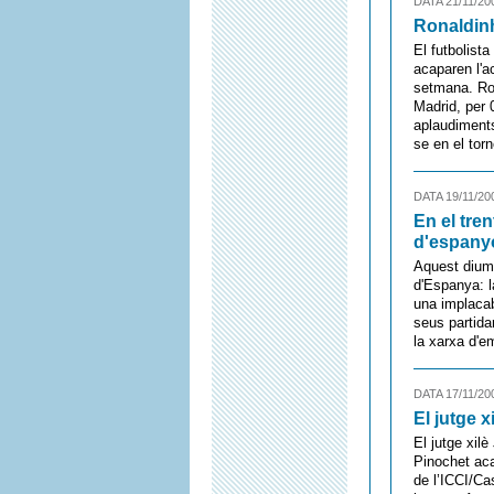
DATA 21/11/20
Ronaldinh
El futbolista
acaparen l'a
setmana. Rona
Madrid, per 
aplaudiments
se en el tor
DATA 19/11/20
En el tre
d'espanyol
Aquest dium
d'Espanya: l
una implacab
seus partida
la xarxa d'e
DATA 17/11/20
El jutge 
El jutge xilè
Pinochet aca
de l’ICCI/Ca