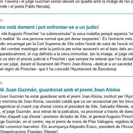
ni Traveria i el jutge Guzmán xerren davant un quadre amb la imatge de l'ex p
ende i el poeta Pablo Neruda).
05
no està dement i pot enfrontar-se a un judici
r xilè Augusto Pinochet “va sobressimular” la seva malaltia perquè aquesta 
n realitat “és una persona normal que pot donar respostes”. És l'extracte més 
ic encarregat per la Cort Suprema de Xile sobre l'estat de salut de l'ancià mil
lt del combat mantingut amb la justícia per evitar asseure's en el banc dels ac
 paradoxalment, el cop definitiu a la seva immunitat. (en la imatge, el jutge xi
va obrir el procés judicial a Pinochet i que sempre ha reiterat que l’ex dicta
e ser jutjat, durant el lliurament del Premi Joan Alsina –dedicat a un sacerdot
el règim de Pinochet– que li ha concedit l'Ajuntament de Barcelona)
05
xilè Juan Guzmán, guardonat amb el premi Joan Alsina
è Juan Guzmán ha estat guardonat amb el premi Joan Alsina, instituït per l'Aj
 memòria de Joan Alsina, sacerdot català que va ser assassinat per les force
agonitzar el cruent cop d'estat contra el president de Xile, Salvador Allende, 
 el jutge Guzmán, avui retirat de la judicatura, va processar a través de due
rtífex d'aquell cop d'estat i posterior dictador de Xile, el general Augusto Pinoch
utge Guzmán, en el centre, rep el premi de mans de Pilar Vallugera, regidora d
 del consistori barceloní. Els acompanya Alejandro Erazo, president de l'Asso
 Organitzacions Populars Xilenes)