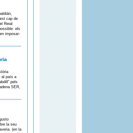
baldián,
uest cap de
el Reial
ossible: els
 en imposar-
oria
tòria
 al país a
bdill” pels
 cadena SER,
ugusto
bre la seu
veria. (en la