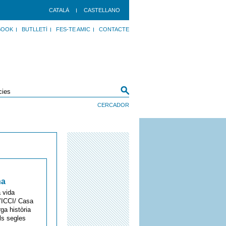
CATALÀ
CASTELLANO
BOOK
BUTLLETÍ
FES-TE AMIC
CONTACTE
na
a vida
l’ICCI/ Casa
ga història
els segles