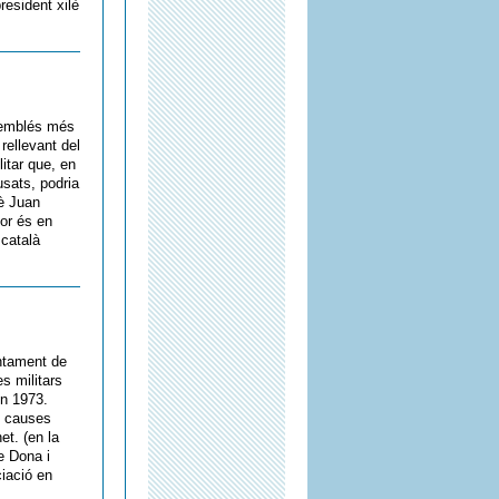
resident xilè
“semblés més
rellevant del
itar que, en
usats, podria
lè Juan
dor és en
 català
untament de
s militars
en 1973.
s causes
et. (en la
e Dona i
ciació en