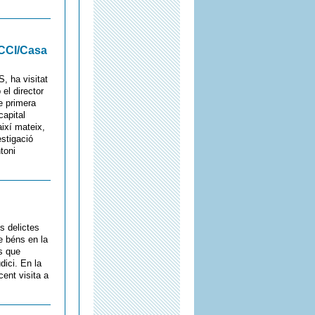
ICCI/Casa
, ha visitat
el director
e primera
capital
ixí mateix,
estigació
toni
s delictes
de béns en la
s que
dici. En la
ent visita a