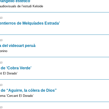
vangelio estético’
audiovisuals de l’estudi Keloide
10
 entierros de Melquíades Estrada’
10
del videoart peruà
onino
10
 de ‘Cobra Verde’
nt El Dorado’
10
 de “Aguirre, la cólera de Dios”
ema ‘Cercant El Dorado´
10