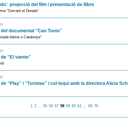
ldo’: projecció del film i presentació de llibre
ema “Cercant el Dorado”
10
 del documental “Can Tunis”
irada llatina a Catalunya”
10
 de “El viento”
ntí
10
 de “Play” i “Turistas” i col·loqui amb la directora Alicia Sc
1
2
...
55
56
57
58
59
60
61
...
69
70