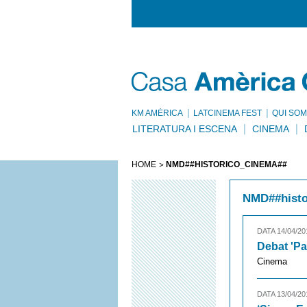
KM AMÈRICA
LATCINEMA FEST
QUI SOM
LITERATURA I ESCENA
CINEMA
HOME
NMD##HISTORICO_CINEMA##
NMD##histo
DATA 14/04/20
Debat 'Pa
Cinema
DATA 13/04/20