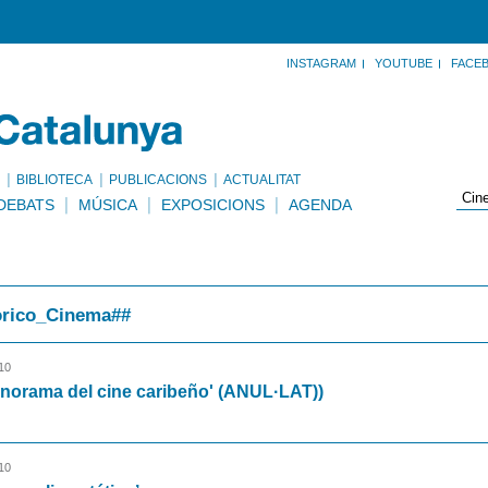
INSTAGRAM
YOUTUBE
FACE
BIBLIOTECA
PUBLICACIONS
ACTUALITAT
DEBATS
MÚSICA
EXPOSICIONS
AGENDA
rico_Cinema##
10
norama del cine caribeño' (ANUL·LAT))
10