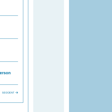
herson
SEGÜENT