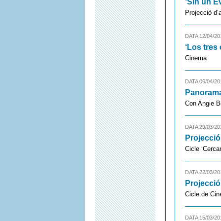
‘Sin un E
Projecció d’
DATA 12/04/20
‘Los tres
Cinema
DATA 06/04/20
Panorama 
Con Angie B
DATA 29/03/20
Projecció
Cicle ‘Cerca
DATA 22/03/20
Projecció
Cicle de Cin
DATA 15/03/20