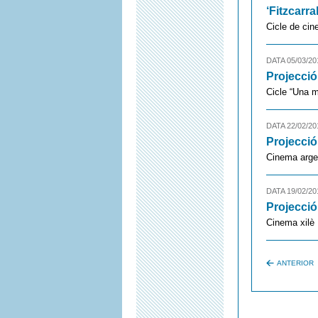
‘Fitzcarra
Cicle de cin
DATA 05/03/20
Projecció
Cicle “Una m
DATA 22/02/20
Projecció
Cinema arge
DATA 19/02/20
Projecció
Cinema xilè
ANTERIOR