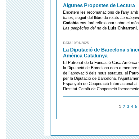
Algunes Propostes de Lectura
Encetem les recomanacions de l'any amb l
furias
, seguit del llibre de relats
La máquin
Cadahia
ens farà reflexionar sobre el mó
Las peripècies del no
de
Luis Chitarroni
,
DATA 10/01/2025
La Diputació de Barcelona s’inc
Amèrica Catalunya
El Patronat de la Fundació Casa Amèrica C
la Diputació de Barcelona com a membre ins
de l’aprovació dels nous estatuts, el Pat
per la Diputació de Barcelona, l’Ajuntamen
Espanyola de Cooperació Internacional a
l’Institut Català de Cooperació Iberoameri
1
2
3
4
5