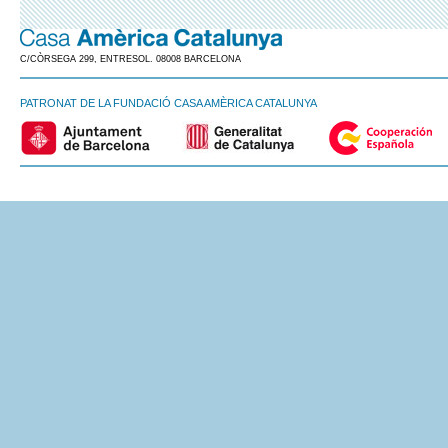
C/CÒRSEGA 299, ENTRESOL. 08008 BARCELONA
PATRONAT DE LA FUNDACIÓ CASA AMÈRICA CATALUNYA