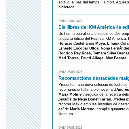
solitud, el pas del temps i la mort. Aquest
biblioteca.
DATA 24/06/2025
Els llibres del KM Amèrica 4a ed
Us hem preparat una selecció de dos propos
la quarta edició del Festival KM Amèrica:
Horacio Castellanos Moya, Liliana Colan
Ernesto Escobar Ulloa, Nona Fernández
Rodrigo Rey Rosa, Tamara Silva Bernas
Meri Torras, David Aliaga, Max Besora, 
DATA 07/05/2025
Recomancions destacades mai
Presentem una nova selecció de lectures 
recomanació l'última bio-novel·la d'
André
Maria Moliner
, seguida de la recerca dels
paradís
de
Neus Bonet Farran
.
Medea m
recórrer Mèxic amb les històries de difere
así
de
María Moreno
, compila quaranta-q
literatura.
DATA 07/05/2025