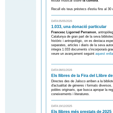
estudi musical sobre
la cúmbia
.
Recull els teus préstecs d'estiu fins al 30 d
DATA 05/05/2026
1.033, una donació particular
Francesc Ligorred Perramon
, antropòle
Catalunya de gran part de la seva bibliotec
històric i antropològic, on es destaca esp
separates, articles i diaris de la seva aut
integra 1.033 documents s'incorporarà gra
veure un avançament seguint
aquest enll
DATA 08/01/2026
Els llibres de la Fira del Llibre 
Directes des de Jalisco arriben a la biblio
d'actualitat de gèneres i formats diversos
pobles originaris, que busca apropar la re
coneixements i literatures.
DATA 19/12/2025
Els llibres més prestats de 2025