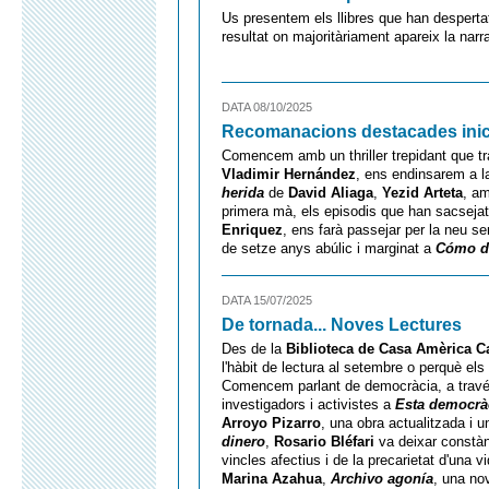
Us presentem els llibres que han despertat
resultat on majoritàriament apareix la narr
DATA 08/10/2025
Recomanacions destacades inici
Comencem amb un thriller trepidant que tr
Vladimir Hernández
, ens endinsarem a la
herida
de
David Aliaga
,
Yezid Arteta
, a
primera mà, els episodis que han sacseja
Enriquez
, ens farà passejar per la neu s
de setze anys abúlic i marginat a
Cómo d
DATA 15/07/2025
De tornada... Noves Lectures
Des de la
Biblioteca de Casa Amèrica C
l'hàbit de lectura al setembre o perquè els 
Comencem parlant de democràcia, a travé
investigadors i activistes a
Esta democrà
Arroyo Pizarro
, una obra actualitzada i u
dinero
,
Rosario Bléfari
va deixar constàn
vincles afectius i de la precarietat d'una v
Marina Azahua
,
Archivo agonía
, una nov