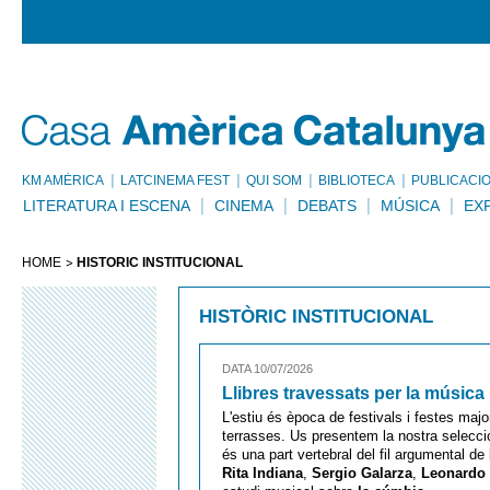
KM AMÈRICA
LATCINEMA FEST
QUI SOM
BIBLIOTECA
PUBLICACI
LITERATURA I ESCENA
CINEMA
DEBATS
MÚSICA
EX
HOME
HISTÒRIC INSTITUCIONAL
HISTÒRIC INSTITUCIONAL
DATA 10/07/2026
Llibres travessats per la música
L'estiu és època de festivals i festes maj
terrasses. Us presentem la nostra selecció 
és una part vertebral del fil argumental de
Rita Indiana
,
Sergio Galarza
,
Leonardo