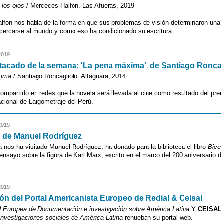
 los ojos
/ Merceces Halfon. Las Afueras, 2019
fon nos habla de la forma en que sus problemas de visión determinaron una 
cercarse al mundo y como eso ha condicionado su escritura.
2019
tacado de la semana: 'La pena máxima', de Santiago Ronca
xima
/ Santiago Roncagliolo. Alfaguara, 2014.
compartido en redes que la novela será llevada al cine como resultado del pre
cional de Largometraje del Perú.
2019
 de Manuel Rodríguez
nos ha visitado Manuel Rodríguez, ha donado para la biblioteca el libro
Bice
 ensayo sobre la figura de Karl Marx, escrito en el marco del 200 aniversario 
2019
n del Portal Americanista Europeo de Redial & Ceisal
 Europea de Documentación e investigación sobre América Latina
Y
CEISA
nvestigaciones sociales de América Latina
renueban su portal web.