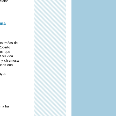
 Salas
ina
 extrañas de
 Roberto
tos que
n su vida
te y chismosa
nces con
yor.
ina ha