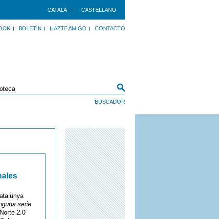
CATALÀ
CASTELLANO
OOK
BOLETÍN
HAZTE AMIGO
CONTACTO
nales
atalunya
nguna serie
Norte 2.0