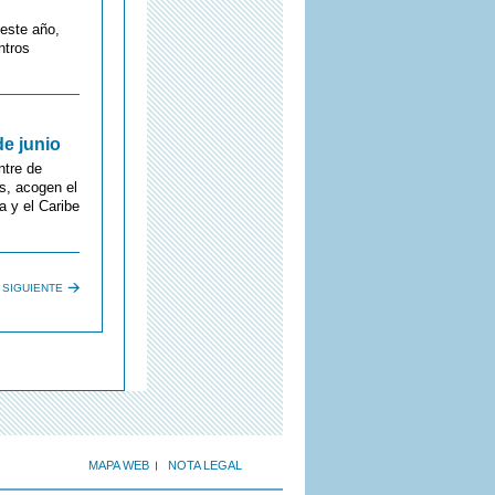
 este año,
ntros
de junio
ntre de
s, acogen el
 y el Caribe
SIGUIENTE
MAPA WEB
NOTA LEGAL