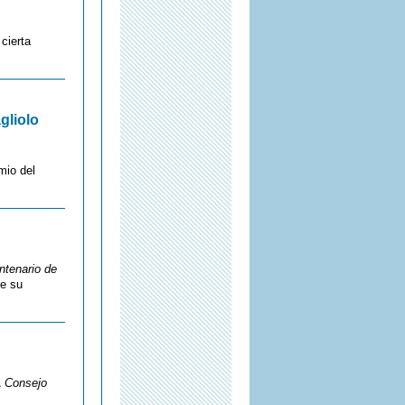
cierta
gliolo
mio del
ntenario de
de su
L
Consejo