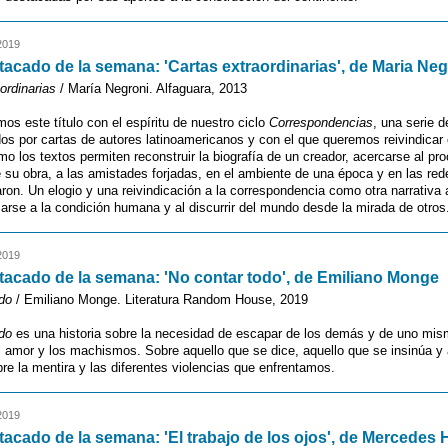
2019
tacado de la semana: 'Cartas extraordinarias', de Maria Neg
ordinarias
/ María Negroni. Alfaguara, 2013
 este título con el espíritu de nuestro ciclo
Correspondencias
, una serie 
os por cartas de autores latinoamericanos y con el que queremos reivindicar 
omo los textos permiten reconstruir la biografía de un creador, acercarse al pr
 su obra, a las amistades forjadas, en el ambiente de una época y en las red
ron. Un elogio y una reivindicación a la correspondencia como otra narrativa 
arse a la condición humana y al discurrir del mundo desde la mirada de otros
2019
tacado de la semana: 'No contar todo', de Emiliano Monge
do
/ Emiliano Monge. Literatura Random House, 2019
do
es una historia sobre la necesidad de escapar de los demás y de uno mis
 amor y los machismos. Sobre aquello que se dice, aquello que se insinúa y 
bre la mentira y las diferentes violencias que enfrentamos.
2019
tacado de la semana: 'El trabajo de los ojos', de Mercedes 