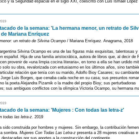
ico y la Seguridad espacial en el siglo XXI, coescrito con Luis Ismael López
2019
tacado de la semana: 'La hermana menor, un retrato de Silv
 de Mariana Enríquez
menor: un retrato de Silvina Ocampo
/ Mariana Enríquez. Anagrama, 2018
 argentina Silvina Ocampo es una de las figuras más exquisitas, talentosas y
 en español. Hija de una familia aristocrática, autora de libros que, al decir de
cen provenir de «una limpia cocina literaria», en torno a ella se han urdido mi
 solo su obra, revalorizada con entusiasmo en los últimos años, sino tambié
particular relación que tenía con su marido, Adolfo Bioy Casares; su cambian
 Jorge Luis Borges, que cenaba cada noche en su casa; sus presuntos roma
o la poeta Alejandra Pizarnik o la madre del propio Bioy; sus perturbadoras
es; sus ambiguos conflictos con la olímpica Victoria Ocampo, su hermana ma
2019
tacado de la semana: 'Mujeres : Con todas las letra-z'
n todas las letra-z
. 2019
ha sido construida por hombres y mujeres. Sin embargo, la contribución femen
la sombra.
Mujeres Con Todas Las Letra-z
presenta a 28 mujeres creativas e
, destacadas por sus aportes a la construcción del continente.