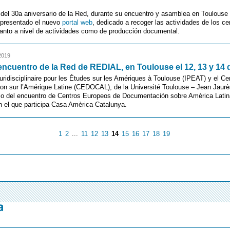
del 30a aniversario de la Red, durante su encuentro y asamblea en Toulouse
presentado el nuevo
portal web
, dedicado a recoger las actividades de los ce
tanto a nivel de actividades como de producción documental.
2019
ncuentro de la Red de REDIAL, en Toulouse el 12, 13 y 14 
Pluridisciplinaire pour les Études sur les Amériques à Toulouse (IPEAT) y el Ce
on sur l’Amérique Latine (CEDOCAL), de la Université Toulouse – Jean Jaurè
io del encuentro de Centros Europeos de Documentación sobre Amèrica Latina
 el que participa Casa Amèrica Catalunya.
1
2
...
11
12
13
14
15
16
17
18
19