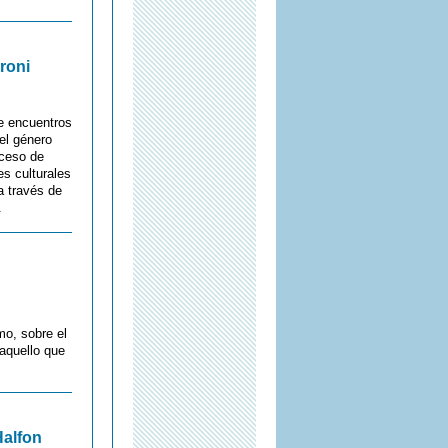
roni
de encuentros
el género
oceso de
es culturales
a través de
.
mo, sobre el
aquello que
Halfon