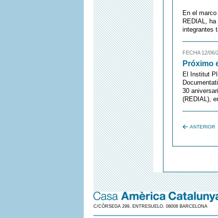
En el marco 
REDIAL, ha 
integrantes 
FECHA 12/06/
Próximo e
El Institut 
Documentati
30 aniversar
(REDIAL), en
ANTERIOR
C/CÒRSEGA 299, ENTRESUELO. 08008 BARCELONA