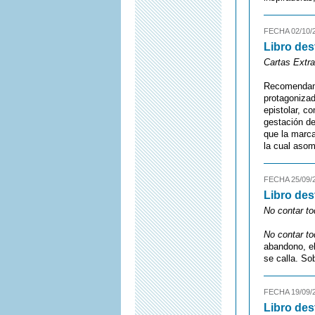
FECHA 02/10/
Libro des
Cartas Extra
Recomendamos
protagonizad
epistolar, c
gestación de
que la marca
la cual asom
FECHA 25/09/
Libro des
No contar to
No contar to
abandono, el
se calla. So
FECHA 19/09/
Libro des