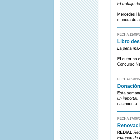
El trabajo de
Mercedes Hal
manera de a
FECHA 12/09/
Libro des
La pena má
El autor ha 
Concurso Na
FECHA 05/09/
Donación
Esta semana 
un inmortal
,
nacimiento.
FECHA 17/06/
Renovació
REDIAL
Red
Europeo de I