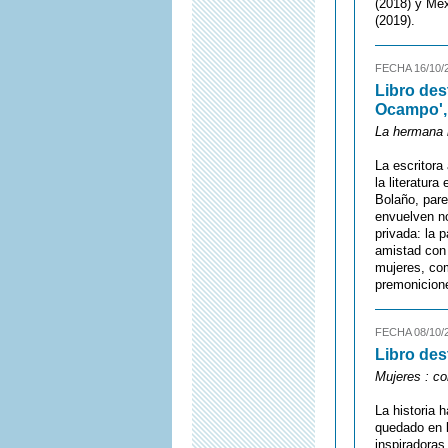
(2018) y Méx
(2019).
FECHA 16/10/
Libro des
Ocampo',
La hermana 
La escritora
la literatura
Bolaño, pare
envuelven no
privada: la 
amistad con
mujeres, com
premonicion
FECHA 08/10/
Libro des
Mujeres : co
La historia 
quedado en 
inspiradoras