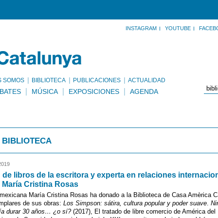
INSTAGRAM
YOUTUBE
FACEB
S SOMOS
BIBLIOTECA
PUBLICACIONES
ACTUALIDAD
BATES
MÚSICA
EXPOSICIONES
AGENDA
 BIBLIOTECA
2019
de libros de la escritora y experta en relaciones internacio
María Cristina Rosas
 mexicana María Cristina Rosas ha donado a la Biblioteca de Casa Amèrica C
emplares de sus obras:
Los Simpson: sátira, cultura popular y poder suave
.
Ni
ía durar 30 años… ¿o sí?
(2017), El tratado de libre comercio de América del 