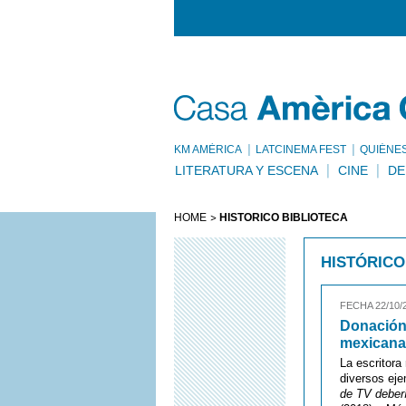
KM AMÈRICA
LATCINEMA FEST
QUIÉNE
LITERATURA Y ESCENA
CINE
DE
HOME
HISTÓRICO BIBLIOTECA
HISTÓRICO
FECHA 22/10/
Donación 
mexicana 
La escritora
diversos ej
de TV deber