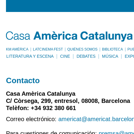
KM AMÈRICA
LATCINEMA FEST
QUIÉNES SOMOS
BIBLIOTECA
PU
LITERATURA Y ESCENA
CINE
DEBATES
MÚSICA
EXP
Contacto
Casa Amèrica Catalunya
C/ Còrsega, 299, entresol, 08008, Barcelona
Telèfon: +34 932 380 661
Correo electrónico:
americat@americat.barcelo
Para cuestiones de comunicación:
premsa@amer