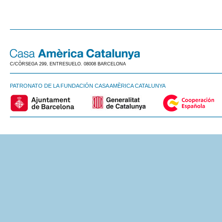
C/CÒRSEGA 299, ENTRESUELO. 08008 BARCELONA
PATRONATO DE LA FUNDACIÓN CASA AMÈRICA CATALUNYA