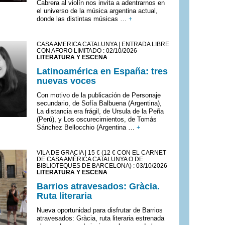
Cabrera al violín nos invita a adentrarnos en
el universo de la música argentina actual,
donde las distintas músicas …
+
CASA AMÈRICA CATALUNYA | ENTRADA LIBRE
CON AFORO LIMITADO : 02/10/2026
LITERATURA Y ESCENA
Latinoamérica en España: tres
nuevas voces
Con motivo de la publicación de Personaje
secundario, de Sofía Balbuena (Argentina),
La distancia era frágil, de Ursula de la Peña
(Perú), y Los oscurecimientos, de Tomás
Sánchez Bellocchio (Argentina …
+
VILA DE GRÀCIA | 15 € (12 € CON EL CARNET
DE CASA AMÈRICA CATALUNYA O DE
BIBLIOTEQUES DE BARCELONA) : 03/10/2026
LITERATURA Y ESCENA
Barrios atravesados: Gràcia.
Ruta literaria
Nueva oportunidad para disfrutar de Barrios
atravesados: Gràcia, ruta literaria estrenada