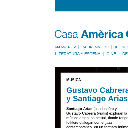
KM AMÈRICA
LATCINEMA FEST
QUIÉNE
LITERATURA Y ESCENA
CINE
DE
MÚSICA
Gustavo Cabrer
y Santiago Arias
Santiago Arias
(bandoneón) y
Gustavo Cabrera
(violín) exploran la
música argentina actual, donde tango
folklore dialogan con el jazz
contemporáneo, en un formato íntim