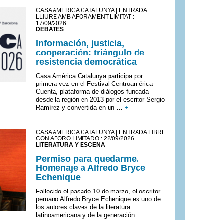
CASA AMÈRICA CATALUNYA | ENTRADA
LLIURE AMB AFORAMENT LIMITAT :
17/09/2026
DEBATES
Información, justicia,
cooperación: triángulo de
resistencia democrática
Casa Amèrica Catalunya participa por
primera vez en el Festival Centroamérica
Cuenta, plataforma de diálogos fundada
desde la región en 2013 por el escritor Sergio
Ramírez y convertida en un …
+
CASA AMÈRICA CATALUNYA | ENTRADA LIBRE
CON AFORO LIMITADO : 22/09/2026
LITERATURA Y ESCENA
Permiso para quedarme.
Homenaje a Alfredo Bryce
Echenique
Fallecido el pasado 10 de marzo, el escritor
peruano Alfredo Bryce Echenique es uno de
los autores claves de la literatura
latinoamericana y de la generación