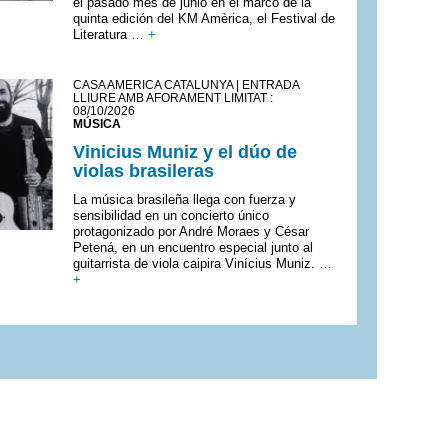
el pasado mes de junio en el marco de la
quinta edición del KM Amèrica, el Festival de
Literatura …
+
CASA AMÈRICA CATALUNYA | ENTRADA
LLIURE AMB AFORAMENT LIMITAT :
08/10/2026
MÚSICA
Vinicius Muniz y el dúo de
violas brasileras
La música brasileña llega con fuerza y
sensibilidad en un concierto único
protagonizado por André Moraes y César
Petená, en un encuentro especial junto al
guitarrista de viola caipira Vinícius Muniz. …
+