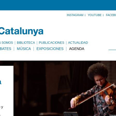
INSTAGRAM
YOUTUBE
FACEB
S SOMOS
BIBLIOTECA
PUBLICACIONES
ACTUALIDAD
BATES
MÚSICA
EXPOSICIONES
AGENDA
a
 y
o