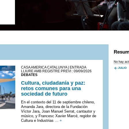
Resum
No hay act
CASA AMÈRICA CATALUNYA | ENTRADA
JULIO
LLIURE AMB REGISTRE PREVI : 09/09/2026
DEBATES
Cultura, ciudadanía y paz:
retos comunes para una
sociedad de futuro
En el contexto del 11 de septiembre chileno,
Amanda Jara, directora de la Fundación
Víctor Jara, Joan Manuel Serrat, cantautor y
músico, y Francesc Xavier Marcé, regidor de
Cultura e Industrias …
+