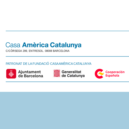
C/CÒRSEGA 299, ENTRESOL. 08008 BARCELONA
PATRONAT DE LA FUNDACIÓ CASA AMÈRICA CATALUNYA