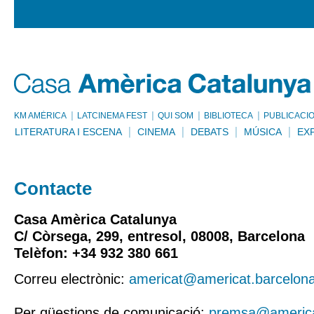
KM AMÈRICA
LATCINEMA FEST
QUI SOM
BIBLIOTECA
PUBLICACI
LITERATURA I ESCENA
CINEMA
DEBATS
MÚSICA
EX
Contacte
Casa Amèrica Catalunya
C/ Còrsega, 299, entresol, 08008, Barcelona
Telèfon: +34 932 380 661
Correu electrònic:
americat@americat.barcelon
Per qüestions de comunicació:
premsa@america