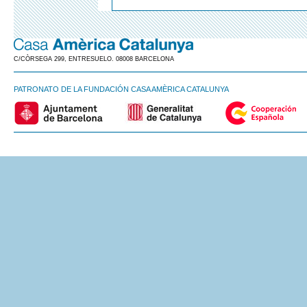
C/CÒRSEGA 299, ENTRESUELO. 08008 BARCELONA
PATRONATO DE LA FUNDACIÓN CASA AMÈRICA CATALUNYA