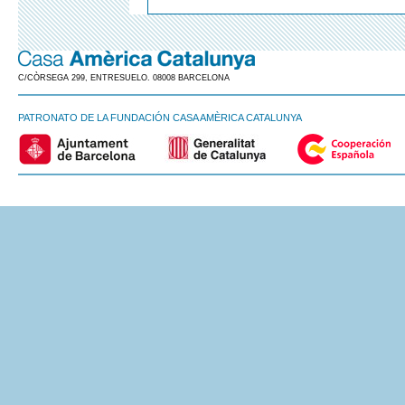
C/CÒRSEGA 299, ENTRESUELO. 08008 BARCELONA
PATRONATO DE LA FUNDACIÓN CASA AMÈRICA CATALUNYA