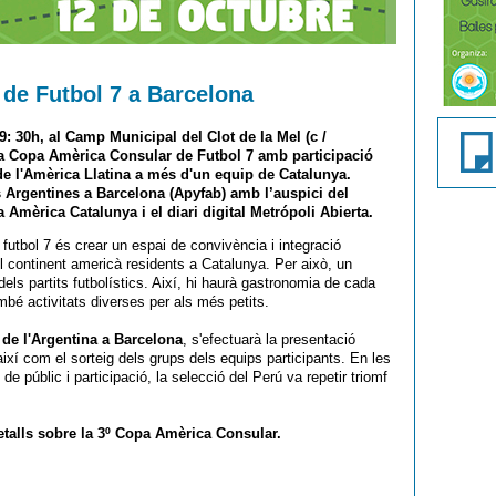
de Futbol 7 a Barcelona
 9: 30h, al Camp Municipal del Clot de la Mel (c /
3a Copa Amèrica Consular de Futbol 7 amb participació
de l'Amèrica Llatina a més d'un equip de Catalunya.
s Argentines a Barcelona (Apyfab) amb l’auspici del
 Amèrica Catalunya i el diari digital Metrópoli Abierta.
futbol 7 és crear un espai de convivència i integració
 del continent americà residents a Catalunya. Per això, un
els partits futbolístics. Així, hi haurà gastronomia de cada
ambé activitats diverses per als més petits.
 de l'Argentina a Barcelona
, s'efectuarà la presentació
 així com el sorteig dels grups dels equips participants. En les
e públic i participació, la selecció del Perú va repetir triomf
talls sobre la 3º Copa Amèrica Consular.