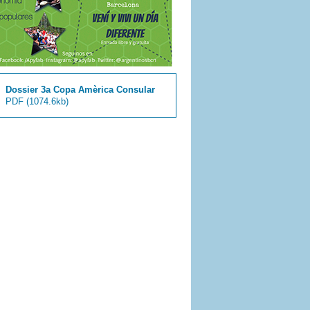
Dossier 3a Copa Amèrica Consular
PDF
(1074.6kb)