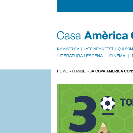
KM AMÈRICA
LATCINEMA FEST
QUI SOM
LITERATURA I ESCENA
CINEMA
HOME
I TAMBÉ
3A COPA AMÈRICA CON