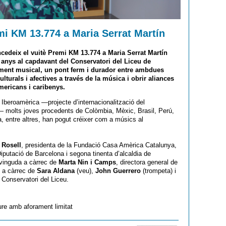
mi KM 13.774 a Maria Serrat Martín
cedeix el vuitè Premi KM 13.774 a
Maria Serrat Martín
 anys al capdavant del Conservatori del Liceu de
ament musical, un pont ferm i durador entre ambdues
culturals i afectives a través de la música i obrir aliances
mericans i caribenys.
Iberoamèrica —projecte d’internacionalització del
— molts joves procedents de Colòmbia, Mèxic, Brasil, Perú,
, entre altres, han pogut créixer com a músics al
 Rosell
, presidenta de la Fundació Casa Amèrica Catalunya,
iputació de Barcelona i segona tinenta d’alcaldia de
nvinguda a càrrec de
Marta Nin i Camps
, directora general de
 a càrrec de
Sara Aldana
(veu),
John Guerrero
(trompeta) i
l
Conservatori del Liceu.
ure amb aforament limitat