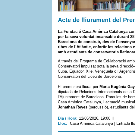
Acte de lliurament del Pre
La Fundació Casa Amèrica Catalunya con
per la seva voluntat incansable durant 28
Barcelona de construir, des de l’enseny
ribes de l’Atlàntic, enfortir les relacions 
amb estudiants de conservatoris llatinoa
A través del Programa de Col·laboració amb 
Conservatori impulsat sota la seva direcció
Cuba, Equador, Xile, Veneçuela o l’Argentina
Conservatori del Liceu de Barcelona.
El premi serà lliurat per
Maria Eugènia Gay
diputada de Relacions Internacionals de la D
l’Ajuntament de Barcelona. Paraules de be
Casa Amèrica Catalunya, i actuació musical
Jonathan Reyes
(percussió), estudiants de
Dia / Hora:
12/05/2026, 19:00 H
Lloc:
Casa Amèrica Catalunya | Entrada lli