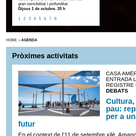
gran sensibilitat i profunditat.
Dijous 1 de octubre. 20 h
1
2
3
4
5
6
7
8
HOME
AGENDA
Pròximes activitats
CASA AMÈR
ENTRADA L
REGISTRE P
DEBATS
Cultura,
pau: re
per a un
futur
En el context de l’11 de setembre xilè, Amand