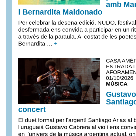
amb Mar
i Bernardita Maldonado
Per celebrar la desena edició, NUDO, festiva
desfermada ens convida a participar en un ri
a través de la paraula. Al costat de les poete
Bernardita …
+
CASA AMÈR
ENTRADA L
AFORAMENT
01/10/2026
MÚSICA
Gustavo
Santiago
concert
El duet format per l’argentí Santiago Arias al
l’uruguaià Gustavo Cabrera al violí ens conv
en l'univers de la música argentina actual, on