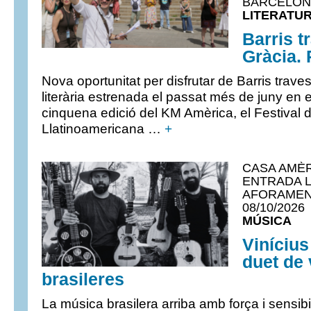
BARCELONA)
LITERATUR
Barris t
Gràcia. 
Nova oportunitat per disfrutar de Barris traves
literària estrenada el passat més de juny en e
cinquena edició del KM Amèrica, el Festival d
Llatinoamericana …
+
CASA AMÈR
ENTRADA L
AFORAMENT
08/10/2026
MÚSICA
Vinícius
duet de 
brasileres
La música brasilera arriba amb força i sensibi