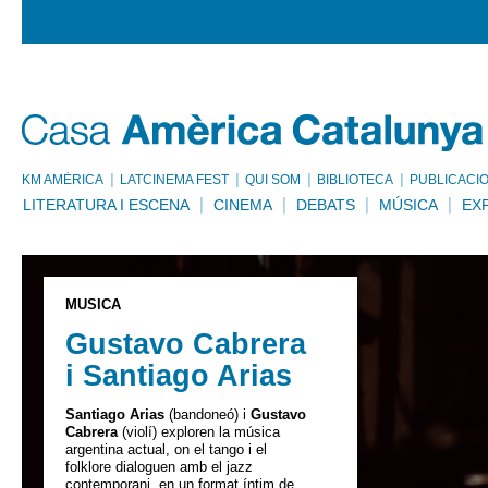
KM AMÈRICA
LATCINEMA FEST
QUI SOM
BIBLIOTECA
PUBLICACI
LITERATURA I ESCENA
CINEMA
DEBATS
MÚSICA
EX
MÚSICA
Gustavo Cabrera
i Santiago Arias
Santiago Arias
(bandoneó) i
Gustavo
Cabrera
(violí) exploren la música
argentina actual, on el tango i el
folklore dialoguen amb el jazz
contemporani, en un format íntim de