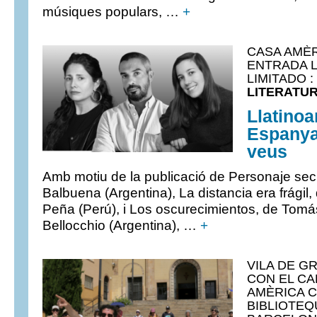
músiques populars, …
+
CASA AMÈR
ENTRADA 
LIMITADO : 
LITERATUR
Llatinoa
Espanya
veus
Amb motiu de la publicació de Personaje sec
Balbuena (Argentina), La distancia era frágil,
Peña (Perú), i Los oscurecimientos, de Tom
Bellocchio (Argentina), …
+
VILA DE GRÀ
CON EL CA
AMÈRICA C
BIBLIOTEQ