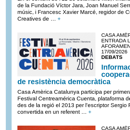
de la Fundació Víctor Jara, Joan Manuel Serra
músic, i Francesc Xavier Marcé, regidor de Cu
Creatives de …
+
CASA AMÈR
ENTRADA L
AFORAMENT
17/09/2026
DEBATS
Informac
cooperac
de resistència democràtica
Casa Amèrica Catalunya participa per primer
Festival Centreamérica Cuenta, plataforma d
des de la regió el 2013 per l'escriptor Sergio
convertida en un referent …
+
CASA AMÈR