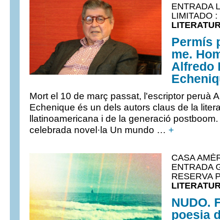
ENTRADA 
LIMITADO : 
LITERATUR
Permís 
me. Hom
Alfredo
Echeniq
Mort el 10 de març passat, l'escriptor peruà 
Echenique és un dels autors claus de la liter
llatinoamericana i de la generació postboom. 
celebrada novel·la Un mundo …
+
CASA AMÈR
ENTRADA 
RESERVA PR
LITERATUR
NUDO. F
poesia 