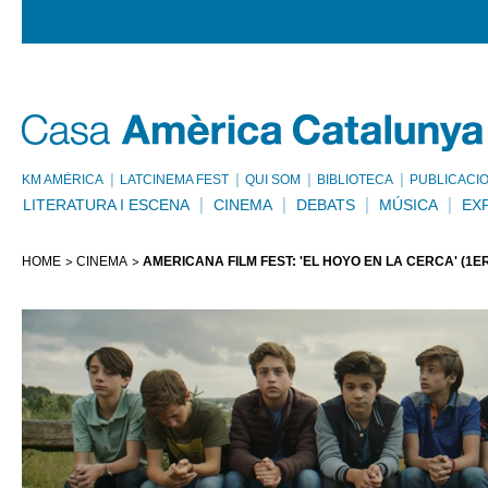
KM AMÈRICA
LATCINEMA FEST
QUI SOM
BIBLIOTECA
PUBLICACI
LITERATURA I ESCENA
CINEMA
DEBATS
MÚSICA
EX
HOME
CINEMA
AMERICANA FILM FEST: 'EL HOYO EN LA CERCA' (1ER