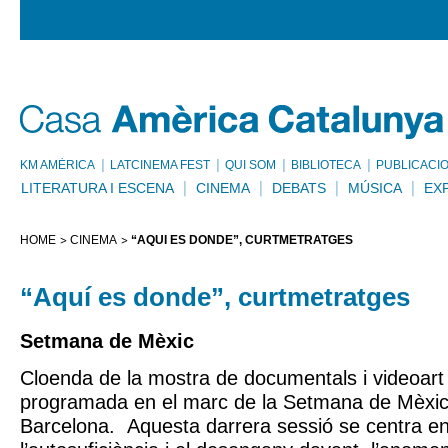
KM AMÈRICA
LATCINEMA FEST
QUI SOM
BIBLIOTECA
PUBLICACI
LITERATURA I ESCENA
CINEMA
DEBATS
MÚSICA
EX
HOME
CINEMA
“AQUÍ ES DONDE”, CURTMETRATGES
“Aquí es donde”, curtmetratges
Setmana de Mèxic
Cloenda de la mostra de documentals i videoart
programada en el marc de la Setmana de Mèxic
Barcelona. Aquesta darrera sessió se centra en