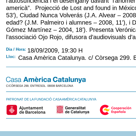
l’autosuficiència i el desengany davant l’anome
americà”. Projecció de Lost and found in Méxic
53’), Ciudad Nunca Volverás (J.A. Alvear – 2008,
edad? (J.M. Palmeiro i alumnes – 2008, 11’), i D
Gómez Martínez – 2004, 18’). Presenta Verónic
l’associació Ojo Rojo, difusora d’audiovisuals d
Dia / Hora:
18/09/2009, 19:30 H
Lloc:
Casa Amèrica Catalunya. c/ Còrsega 299.
C/CÒRSEGA 299, ENTRESOL. 08008 BARCELONA
PATRONAT DE LA FUNDACIÓ CASA AMÈRICA CATALUNYA