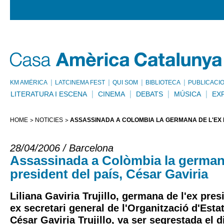
KM AMÈRICA
LATCINEMA FEST
QUI SOM
BIBLIOTECA
PUBLICACI
LITERATURA I ESCENA
CINEMA
DEBATS
MÚSICA
EX
HOME
NOTÍCIES
ASSASSINADA A COLÒMBIA LA GERMANA DE L'EX P
28/04/2006 / Barcelona
Assassinada a Colòmbia la germana
president del país, César Gaviria
Liliana Gaviria Trujillo, germana de l'ex pre
ex secretari general de l'Organització d'Est
César Gaviria Trujillo, va ser segrestada el di