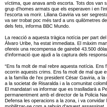
víctima, que anava amb escorta. Tots dos van s
grup d'homes armats que els esperaven i en l'int
l'escorta va morir. Liliana Gaviria va ser segres
va ser trobat poc més tard a uns quilòmetres de 
dels fets, informa BBC Mundo.
La reacció a aquesta tràgica notícia per part de
Álvaro Uribe, ha estat immediata. El màxim man
ofereix una recompensa de gairebé 43.500 dòlar
d'informació que ajudi a la captura dels respons
“Ens fa molt de mal rebre aquesta notícia. Ens 
ocorrin aquests crims. Ens fa molt de mal que e
a la família de l’ex president César Gaviria, a la
a la societat de Risaralda i a la comunitat colomb
El mandatari va informar que es traslladarà a Pe
permanentment amb el director de la Policia Naci
Defensa les operacions a la zona, i va convidar 
mobilitzar-se com a rebuig d’aquest assassinat.