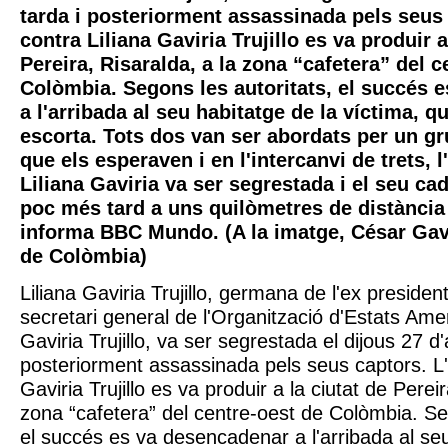
tarda i posteriorment assassinada pels seus 
contra Liliana Gaviria Trujillo es va produir a
Pereira, Risaralda, a la zona “cafetera” del c
Colòmbia. Segons les autoritats, el succés 
a l'arribada al seu habitatge de la víctima, 
escorta. Tots dos van ser abordats per un g
que els esperaven i en l'intercanvi de trets, l
Liliana Gaviria va ser segrestada i el seu ca
poc més tard a uns quilòmetres de distància d
informa BBC Mundo. (A la imatge, César Gavi
de Colòmbia)
Liliana Gaviria Trujillo, germana de l'ex preside
secretari general de l'Organització d'Estats Am
Gaviria Trujillo, va ser segrestada el dijous 27 d'a
posteriorment assassinada pels seus captors. L'
Gaviria Trujillo es va produir a la ciutat de Pereir
zona “cafetera” del centre-oest de Colòmbia. Seg
el succés es va desencadenar a l'arribada al seu