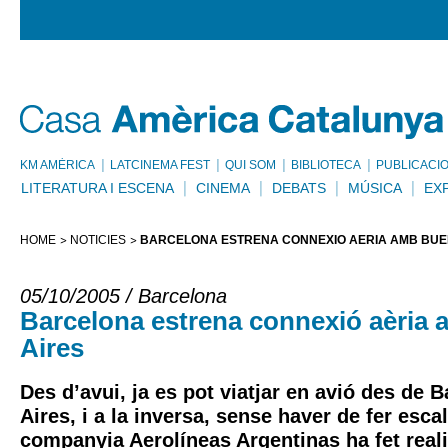
KM AMÈRICA
LATCINEMA FEST
QUI SOM
BIBLIOTECA
PUBLICACI
LITERATURA I ESCENA
CINEMA
DEBATS
MÚSICA
EX
HOME
NOTÍCIES
BARCELONA ESTRENA CONNEXIÓ AÈRIA AMB BUE
05/10/2005 / Barcelona
Barcelona estrena connexió aèria
Aires
Des d’avui, ja es pot viatjar en avió des de
Aires, i a la inversa, sense haver de fer esca
companyia Aerolíneas Argentinas ha fet realit