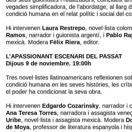
vegades simplificadora, de l’abordatge, al llarg d
condició humana en el relat polític i social del co
Hi intervenen
Laura Restrepo
, novel·lista colo
Ramos
, narrador i guionista argentí, i
Pablo Ra
mexicà. Modera
Fèlix Riera
, editor.
L’APASSIONANT ESCENARI DEL PASSAT
Dijous 9 de noviembre. 19:00h
Tres novel·listes llatinoamericans reflexionen sob
condició humana en les seves històries, les crít
el poder ha condicionat la seva obra.
Hi intervenen
Edgardo Cozarinsky
, narrador i 
Ana Teresa Torres
, narradora i assagista vene
Uribe
, novel·lista i assagista mexicà. Modera
D
de Moya
, professor de literatura espanyola i h