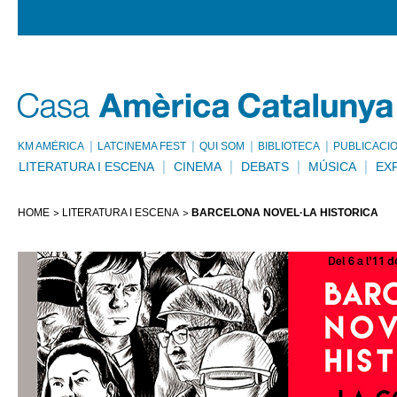
KM AMÈRICA
LATCINEMA FEST
QUI SOM
BIBLIOTECA
PUBLICACI
LITERATURA I ESCENA
CINEMA
DEBATS
MÚSICA
EX
HOME
LITERATURA I ESCENA
BARCELONA NOVEL·LA HISTÒRICA