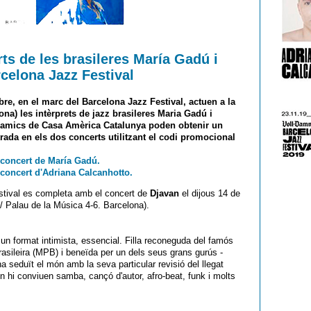
s de les brasileres María Gadú i
celona Jazz Festival
re, en el marc del Barcelona Jazz Festival, actuen a la
ona) les intèrprets de jazz brasileres Maria Gadú i
 amics de Casa Amèrica Catalunya poden obtenir un
rada en els dos concerts utilitzant el codi promocional
l concert de María Gadú.
l concert d'Adriana Calcanhotto.
estival es completa amb el concert de
Djavan
el dijous 14 de
/ Palau de la Música 4-6. Barcelona).
un format intimista, essencial. Filla reconeguda del famós
ileira (MPB) i beneïda per un dels seus grans gurús -
a seduït el món amb la seva particular revisió del llegat
n hi conviuen samba, cançó d'autor, afro-beat, funk i molts