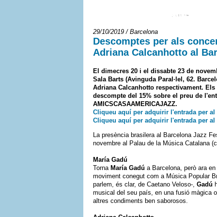
29/10/2019 / Barcelona
Descomptes per als concert
Adriana Calcanhotto al Bar
El dimecres 20 i el dissabte 23 de novemb
Sala Barts (Avinguda Paral·lel, 62. Barcel
Adriana Calcanhotto respectivament. Els
descompte del 15% sobre el preu de l'ent
AMICSCASAAMERICAJAZZ.
Cliqueu aquí per adquirir l'entrada per a
Cliqueu aquí per adquirir l'entrada per a
La presència brasilera al Barcelona Jazz F
novembre al Palau de la Música Catalana (c
María Gadú
Torna
María Gadú
a Barcelona, però ara en 
moviment conegut com a Música Popular Bras
parlem, és clar, de Caetano Veloso-,
Gadú
h
musical del seu país, en una fusió màgica o
altres condiments ben saborosos.