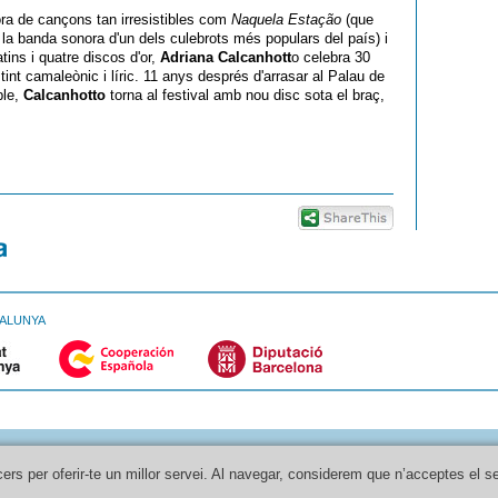
utora de cançons tan irresistibles com
Naquela Estação
(que
a la banda sonora d'un dels culebrots més populars del país) i
atins i quatre discos d'or,
Adriana Calcanhott
o celebra 30
tint camaleònic i líric. 11 anys després d'arrasar al Palau de
ble,
Calcanhotto
torna al festival amb nou disc sota el braç,
TALUNYA
cers per oferir-te un millor servei. Al navegar, considerem que n’acceptes el s