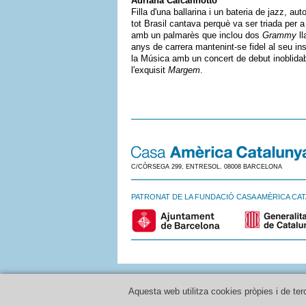
Adriana Calcanhotto
Filla d'una ballarina i un bateria de jazz, a
tot Brasil cantava perquè va ser triada per 
amb un palmarès que inclou dos
Grammy
ll
anys de carrera mantenint-se fidel al seu ins
la Música amb un concert de debut inoblida
l'exquisit
Margem
.
C/CÒRSEGA 299, ENTRESOL. 08008 BARCELONA
PATRONAT DE LA FUNDACIÓ CASA AMÈRICA CA
Aquesta web utilitza cookies pròpies i de ter