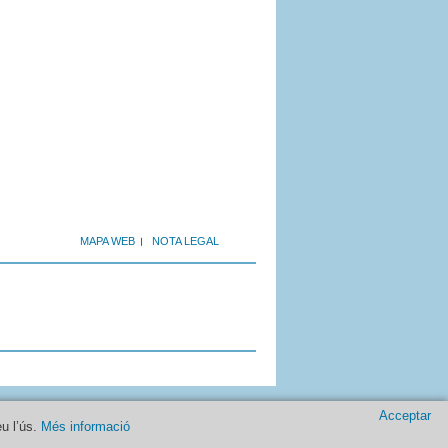
MAPA WEB
NOTA LEGAL
Acceptar
eu l’ús.
Més informació