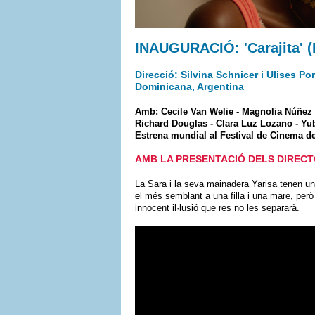
INAUGURACIÓ: 'Carajita' 
Direcció: Silvina Schnicer i Ulises Po
Dominicana, Argentina
Amb: Cecile Van Welie - Magnolia Núñez -
Richard Douglas - Clara Luz Lozano - Yu
Estrena mundial al Festival de Cinema d
AMB LA PRESENTACIÓ DELS DIREC
La Sara i la seva mainadera Yarisa tenen un
el més semblant a una filla i una mare, però
innocent il·lusió que res no les separarà.