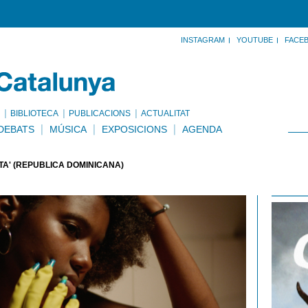
INSTAGRAM
YOUTUBE
FACE
BIBLIOTECA
PUBLICACIONS
ACTUALITAT
DEBATS
MÚSICA
EXPOSICIONS
AGENDA
TA' (REPÚBLICA DOMINICANA)