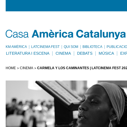
KM AMÈRICA
LATCINEMA FEST
QUI SOM
BIBLIOTECA
PUBLICACI
LITERATURA I ESCENA
CINEMA
DEBATS
MÚSICA
EX
HOME
CINEMA
CARMELA Y LOS CAMINANTES | LATCINEMA FEST 20