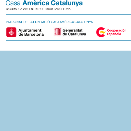
C/CÒRSEGA 299, ENTRESOL. 08008 BARCELONA
PATRONAT DE LA FUNDACIÓ CASA AMÈRICA CATALUNYA