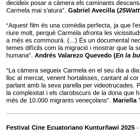
decideix posar a càmera els caminants descans
Carmela mai s’atura”.
Gabriel Avecilla (
25Watt
“Aquest film és una comèdia perfecta, ja que l’
riure molt, perquè Carmela afronta les vicissit
a més es commourà. (...) És un documental nece
temes difícils com la migració i mostrar que la so
humana”.
Andrés Valarezo Quevedo (
En la bu
“La càmera segueix Carmela en el seu dia a dia
lloc al mercat, venent hortalisses, cantant al cor
parlant amb la seva parella per videotrucades. 
la complexitat i els clarobscurs de la dona que 
més de 10.000 migrants veneçolans”.
Mariella 
Festival Cine Ecuatoriano Kunturñawi 2025
-