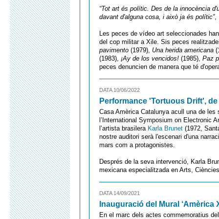
“Tot art és polític. Des de la innocència d'u
davant d'alguna cosa, i això ja és polític”
,
Les peces de vídeo art seleccionades han
del cop militar a Xile. Sis peces realitza
pavimento
(1979),
Una herida americana
(
(1983),
¡Ay de los vencidos!
(1985),
Paz p
peces denuncien de manera que té d'operar 
DATA 10/06/2022
Performance 'Tortuous Drift', de
Casa Amèrica Catalunya acull una de les 
l’International Symposium on Electronic A
l’artista brasilera
Karla Brunet
(1972, Santa
nostre auditori serà l'escenari d'una narra
mars com a protagonistes.
Després de la seva intervenció, Karla Bru
mexicana especialitzada en Arts, Ciències
DATA 14/09/2021
Inauguració del Mural ‘Amèrica 
En el marc dels actes commemoratius del