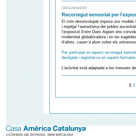
DATA 29/10/2020
Recorregut sensorial per l'expos
El món desenvolupat imposa uns models i
i trepitjar l’autoestima del pobles ancestr
l’exposició
Entre Dues Aigües
ens convida
modernitat globalitzadora i en les tragèdi
d’altres, cauen a plom sobre els universos
Per participar en aquest recorregut sensori
desitjada i registrar-se en aquest formulari
L'activitat està adaptada a les mesures de
1
2
C/CÒRSEGA 299, ENTRESOL. 08008 BARCELONA