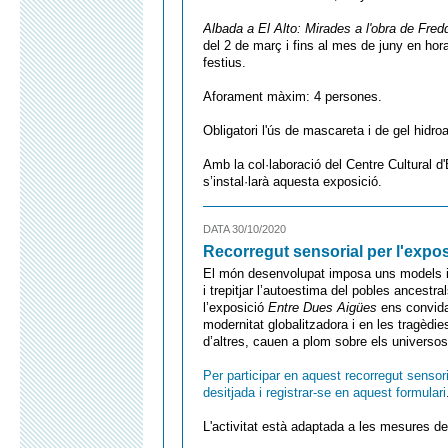
Albada a El Alto: Mirades a l'obra de Fr
del 2 de març i fins al mes de juny en hor
festius.
Aforament màxim: 4 persones.
Obligatori l'ús de mascareta i de gel hidroal
Amb la col·laboració del Centre Cultural d
s’instal·larà aquesta exposició.
DATA 30/10/2020
Recorregut sensorial per l'expos
El món desenvolupat imposa uns models i
i trepitjar l’autoestima del pobles ancestr
l’exposició
Entre Dues Aigües
ens convida
modernitat globalitzadora i en les tragèdi
d’altres, cauen a plom sobre els universos
Per participar en aquest recorregut sensori
desitjada i registrar-se en aquest formulari
L'activitat està adaptada a les mesures de