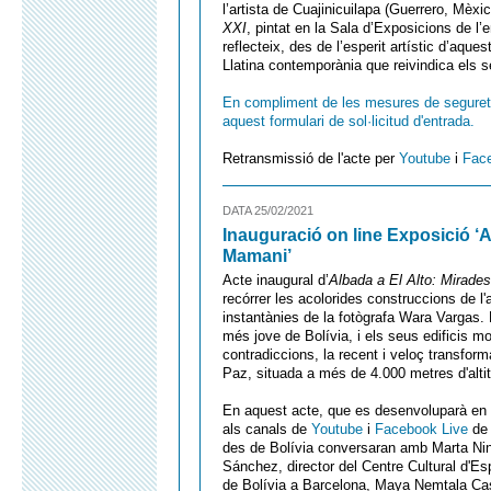
l’artista de Cuajinicuilapa (Guerrero, Mèx
XXI
, pintat en la Sala d’Exposicions de l’en
reflecteix, des de l’esperit artístic d’aque
Llatina contemporània que reivindica els se
En compliment de les mesures de seguretat 
aquest formulari de sol·licitud d'entrada.
Retransmissió de l'acte per
Youtube
i
Fac
DATA 25/02/2021
Inauguració on line Exposició ‘A
Mamani’
Acte inaugural d’
Albada a El Alto: Mirade
recórrer les acolorides construccions de l
instantànies de la fotògrafa Wara Vargas. M
més jove de Bolívia, i els seus edificis mo
contradiccions, la recent i veloç transfor
Paz, situada a més de 4.000 metres d'altitu
En aquest acte, que es desenvoluparà en f
als canals de
Youtube
i
Facebook Live
de 
des de Bolívia conversaran amb Marta Nin
Sánchez, director del Centre Cultural d'E
de Bolívia a Barcelona, Maya Nemtala Cast