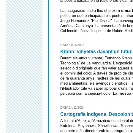
la poesia basada en la fusió entre vida i ar
La inauguració tindrà lloc el pròxim
dimart
poètic en què participaran els poetes inf
Jorge Hernández "Piel Divina". La benving
Amèrica Catalunya. La presentació de la m
Col·lecció López-Triquell, i de Rubén Medi
DATA 11/11/2025
Krahn: vinyetes davant un futur 
Durant els anys vuitanta, Fernando Krahn va
Tecnologia” de La Vanguardia. L’exposició
selecció d’originals que fan valer aquest ar
el domini del color. A través de prop de c
de fa quaranta anys, moltes de les quals 
mediambientals, els avenços científics i 
l’il·lustrador xilè va saber apropar d’una
percebia com a ciència-ficció.
La mostra e
DATA 14/11/2024
Cartografia Indígena. Descolonit
A l'estat d'Acre, a l'Amazònia occidental 
Katukina, Puyanawa, Shawãnawa, Shaneda
contacte més directe amb la cartografia a