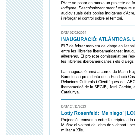
l'Acre va posar en marxa un projecte de f
Indígena. Descolonitzant ment i espai
reun
audiovisuals dels pobles indígenes d'Acre, 
i reforçar el control sobre el territori.
DATA 07/02/2024
INAUGURACIÓ: ATLÁNTICAS. Una his
El 7 de febrer marxem de viatge en l'espai
entre les llibreries iberoamericanes: inau
llibreteres.
El projecte comissariat per l'escr
les llibreries iberoamericanes i els diàlegs
La inauguració anirà a càrrec de Maria Eu
Barcelona i presidenta de la Fundació Cas
Relacions Culturals i Científiques de l'AE
iberoamericà de la SEGIB, Jordi Carrión, e
Catalunya.
DATA 24/11/2023
Lotty Rosenfeld: ‘Me niego’ | L
Projecció i conversa entre l'escriptora i la
Muñoz al voltant de l'obra de videoart i pe
militar a Xile.