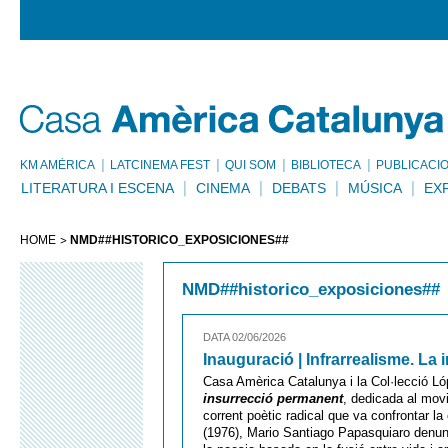
KM AMÈRICA
LATCINEMA FEST
QUI SOM
BIBLIOTECA
PUBLICACI
LITERATURA I ESCENA
CINEMA
DEBATS
MÚSICA
EX
HOME
NMD##HISTORICO_EXPOSICIONES##
NMD##historico_exposiciones##
DATA 02/06/2026
Inauguració | Infrarrealisme. La
Casa Amèrica Catalunya i la Col·lecció Ló
insurrecció permanent
, dedicada al mov
corrent poètic radical que va confrontar la
(1976), Mario Santiago Papasquiaro denunci