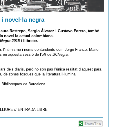
 i novel·la negra
Laura Restrepo, Sergio Álvarez i Gustavo Forero
, també
 la novel·la actual colombiana.
Negra 2015
i llibreter.
bà, l'intimisme i noms contundents com Jorge Franco, Mario
 en aquesta sessió de l’
off
de
BCNegra
.
rs dels diaris, però no són pas l’única realitat d’aquest país.
a, de zones fosques que la literatura il·lumina.
e Biblioteques de Barcelona.
 LLIURE // ENTRADA LIBRE