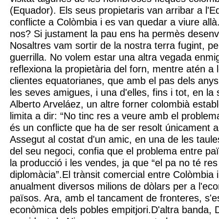
(Equador). Els seus propietaris van arribar a l'E
conflicte a Colòmbia i es van quedar a viure allà
nos? Si justament la pau ens ha permès desenv
Nosaltres vam sortir de la nostra terra fugint, p
guerrilla. No volem estar una altra vegada enmi
reflexiona la propietària del forn, mentre atén a
clientes equatorianes, que amb el pas dels anys
les seves amigues, i una d'elles, fins i tot, en l
Alberto Arveláez, un altre forner colombià estab
limita a dir: “No tinc res a veure amb el problem
és un conflicte que ha de ser resolt únicament a
Assegut al costat d'un amic, en una de les taule
del seu negoci, confia que el problema entre paï
la producció i les vendes, ja que “el pa no té re
diplomàcia”.El trànsit comercial entre Colòmbia 
anualment diversos milions de dòlars per a l'e
països. Ara, amb el tancament de fronteres, s'e
econòmica dels pobles empitjori.D'altra banda, 