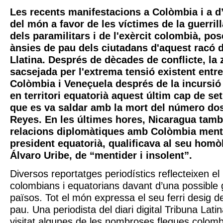
Les recents manifestacions a Colòmbia i a d’a
del món a favor de les víctimes de la guerril
dels paramilitars i de l'exèrcit colombià, po
ànsies de pau dels ciutadans d'aquest racó 
Llatina. Després de dècades de conflicte, la
sacsejada per l'extrema tensió existent entre
Colòmbia i Veneçuela després de la incursió
en territori equatorià aquest últim cap de s
que es va saldar amb la mort del número do
Reyes. En les últimes hores, Nicaragua tamb
relacions diplomàtiques amb Colòmbia mentr
president equatorià, qualificava al seu homò
Álvaro Uribe, de “mentider i insolent”.
Diversos reportatges periodístics reflecteixen el
colombians i equatorians davant d’una possible 
països. Tot el món expressa el seu ferri desig d
pau. Una periodista del diari digital Tribuna Lat
visitat algunes de les nombroses fleques colom