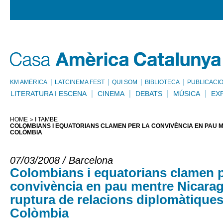
KM AMÈRICA
LATCINEMA FEST
QUI SOM
BIBLIOTECA
PUBLICACI
LITERATURA I ESCENA
CINEMA
DEBATS
MÚSICA
EX
HOME
I TAMBÉ
COLOMBIANS I EQUATORIANS CLAMEN PER LA CONVIVÈNCIA EN PAU
COLÒMBIA
07/03/2008 / Barcelona
Colombians i equatorians clamen p
convivència en pau mentre Nicarag
ruptura de relacions diplomàtique
Colòmbia