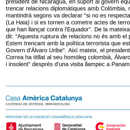
president de Nicaragua, en suport al govern equa
trencar relacions diplomàtiques amb Colòmbia,
mantindrà segons va declarar “si no es respecta 
(La Haia) i si es tornen a cometre actes de ter
que han llançat contra l’Equador”. De la matei
dit: “Aquesta ruptura de relacions no és amb el
Estem trencant amb la política terrorista que est
Govern d'Álvaro Uribe”. Així mateix, el presiden
Correa ha titllat al seu homòleg colombià, Álvar
i insolent” després d'una visita llampec a Panam
C/CÒRSEGA 299, ENTRESOL. 08008 BARCELONA
PATRONAT DE LA FUNDACIÓ CASA AMÈRICA CATALUNYA