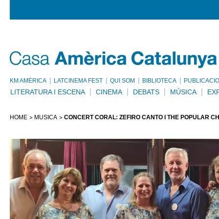
KM AMÈRICA
LATCINEMA FEST
QUI SOM
BIBLIOTECA
PUBLICACI
LITERATURA I ESCENA
CINEMA
DEBATS
MÚSICA
EX
HOME
MÚSICA
CONCERT CORAL: ZÉFIRO CANTO I THE POPULAR C