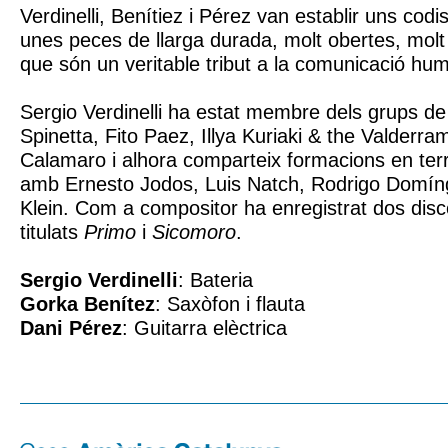
Verdinelli, Benítiez i Pérez van establir uns co
unes peces de llarga durada, molt obertes, molt l
que són un veritable tribut a la comunicació hum
Sergio Verdinelli ha estat membre dels grups de
Spinetta, Fito Paez, Illya Kuriaki & the Valderr
Calamaro i alhora comparteix formacions en ter
amb Ernesto Jodos, Luis Natch, Rodrigo Domín
Klein. Com a compositor ha enregistrat dos disc
titulats
Primo
i
Sicomoro
.
Sergio Verdinelli
: Bateria
Gorka Benítez
: Saxòfon i flauta
Dani Pérez
: Guitarra elèctrica