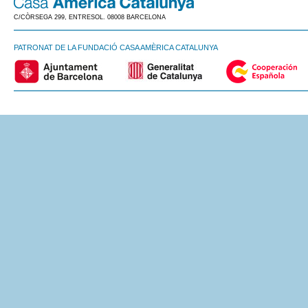
C/CÒRSEGA 299, ENTRESOL. 08008 BARCELONA
PATRONAT DE LA FUNDACIÓ CASA AMÈRICA CATALUNYA