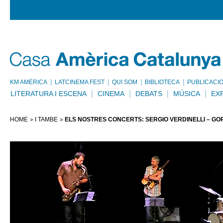
KM AMÈRICA
LATCINEMA FEST
QUI SOM
BIBLIOTECA
PUBLICACI
LITERATURA I ESCENA
CINEMA
DEBATS
MÚSICA
EX
HOME
I TAMBÉ
ELS NOSTRES CONCERTS: SERGIO VERDINELLI – GOR