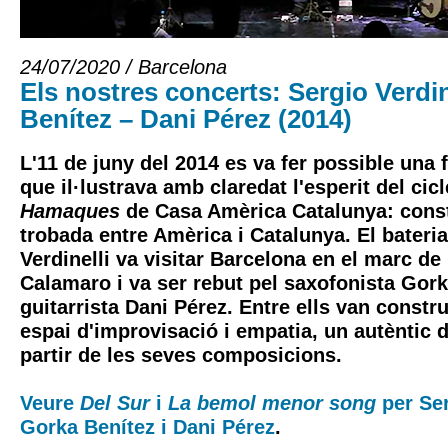
24/07/2020 / Barcelona
Els nostres concerts: Sergio Verdin
Benítez – Dani Pérez (2014)
L'11 de juny del 2014 es va fer possible una 
que il·lustrava amb claredat l'esperit del cic
Hamaques
de Casa Amèrica Catalunya: const
trobada entre Amèrica i Catalunya. El bateria
Verdinelli va visitar Barcelona en el marc de
Calamaro i va ser rebut pel saxofonista Gorka
guitarrista Dani Pérez. Entre ells van constr
espai d'improvisació i empatia, un autèntic d
partir de les seves composicions.
Veure
Del Sur
i
La bemol menor song
per Ser
Gorka Benítez i Dani Pérez
.