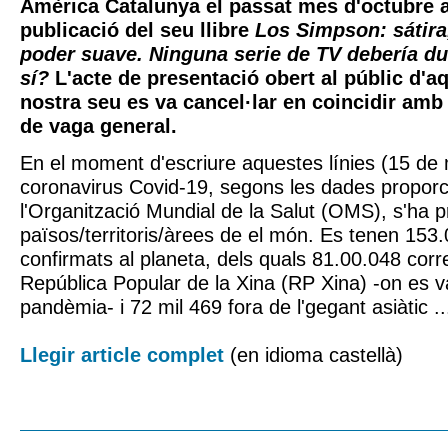
Amèrica Catalunya el passat mes d'octubre 
publicació del seu llibre
Los Simpson: sátira
poder suave. Ninguna serie de TV debería d
sí?
L'acte de presentació obert al públic d'a
nostra seu es va cancel·lar en coincidir am
de vaga general.
En el moment d'escriure aquestes línies (15 de 
coronavirus Covid-19, segons les dades propor
l'Organització Mundial de la Salut (OMS), s'ha 
països/territoris/àrees de el món. Es tenen 153
confirmats al planeta, dels quals 81.00.048 cor
República Popular de la Xina (RP Xina) -on es va
pandèmia- i 72 mil 469 fora de l'gegant asiàtic ..
Llegir article complet
(en idioma castellà)