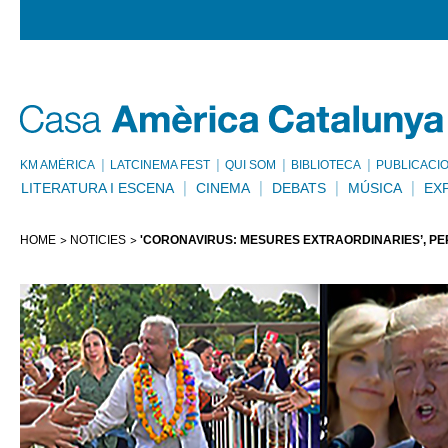
KM AMÈRICA
LATCINEMA FEST
QUI SOM
BIBLIOTECA
PUBLICACI
LITERATURA I ESCENA
CINEMA
DEBATS
MÚSICA
EX
HOME
NOTÍCIES
'CORONAVIRUS: MESURES EXTRAORDINÀRIES’, PE