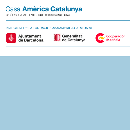
C/CÒRSEGA 299, ENTRESOL. 08008 BARCELONA
PATRONAT DE LA FUNDACIÓ CASA AMÈRICA CATALUNYA