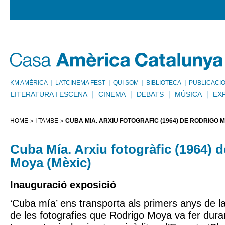
KM AMÈRICA
LATCINEMA FEST
QUI SOM
BIBLIOTECA
PUBLICACI
LITERATURA I ESCENA
CINEMA
DEBATS
MÚSICA
EX
HOME
I TAMBÉ
CUBA MÍA. ARXIU FOTOGRÀFIC (1964) DE RODRIGO M
Cuba Mía. Arxiu fotogràfic (1964) 
Moya (Mèxic)
Inauguració exposició
‘Cuba mía’ ens transporta als primers anys de la
de les fotografies que Rodrigo Moya va fer duran