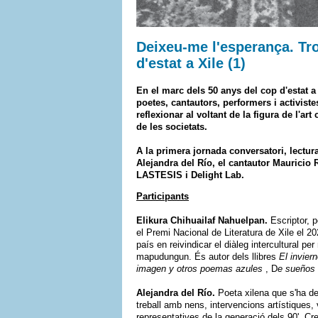
Deixeu-me l'esperança. Tr
d'estat a Xile (1)
En el marc dels 50 anys del cop d'estat a
poetes, cantautors, performers i activiste
reflexionar al voltant de la figura de l'a
de les societats.
A la primera jornada conversatori, lectur
Alejandra del Río, el cantautor Mauricio Re
LASTESIS i Delight Lab.
Participants
Elikura Chihuailaf Nahuelpan.
Escriptor, p
el Premi Nacional de Literatura de Xile el 2
país en reivindicar el diàleg intercultural p
mapudungun. És autor dels llibres
El invier
imagen y otros poemas azules
, D
e sueños 
Alejandra del Río.
Poeta xilena que s'ha de
treball amb nens, intervencions artístiques
representatives de la generació dels 90'. C