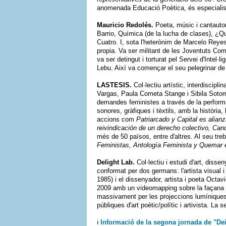
anomenada Educació Poètica, és especialista 
Mauricio Redolés.
Poeta, músic i cantautor.
Barrio, Química (de la lucha de clases), ¿
Cuatro. I, sota l'heterònim de Marcelo Reyes
propia. Va ser militant de les Joventuts Co
va ser detingut i torturat pel Servei d'Intel·li
Lebu. Així va començar el seu pelegrinar de 
LASTESIS.
Col·lectiu artístic, interdiscipl
Vargas, Paula Cometa Stange i Sibila Soto
demandes feministes a través de la perform
sonores, gràfiques i tèxtils, amb la història, 
accions com
Patriarcado y Capital es alian
reivindicación de un derecho colectivo, Can
més de 50 països, entre d'altres. Al seu tr
Feministas, Antología Feminista y Quemar 
Delight Lab.
Col·lectiu i estudi d'art, dissen
conformat per dos germans: l'artista visual 
1985) i el dissenyador, artista i poeta Octa
2009 amb un videomapping sobre la façana d
massivament per les projeccions lumíniques
públiques d'art poètic/polític i artivista. L
ℹ️​
Informació de la segona jornada de "De