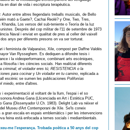
en diari de vida i escriptura terapèutica.
 Autor entre altres llegendaris treballs musicals, de Bello
Quién mató a Gaete?, Cachai Reolé? y One, Two, Tres,
 Khandia, Los versos del sub-teniente o Teoría de la luz
munistes. Després del cop militar de l'11 de setembre de 1973
gència Naval i enviat en qualitat de pres al celler del vaixell
dos anys per diferents presons on va ser torturat.
inari i feminista de Valparaíso, Xile, compost per Daffne Valdés
mayor Van Rysseghem. Es dediquen a difondre tesis i
ance i la videoperformance, combinant arts escèniques,
la filosofia i les ciències socials. Han realitzat diferents
za criminal; el violador eres tú; RESISTENCIA o la
ciones para cocinar
y
Un violador en tu camino
, replicada a
eball escènic se sumen les publicaciones
Polifonías
el miedo
, entre d'altres.
y i experimentació al voltant de la llum, l'espai i el so
i sonora Andrea Gana (Llicenciada en Art i Estètica PUC,
vio Gana (Dissenyador U.Ch. 1983). Delight Lab va néixer el
el Museu d'Art Contemporani de Xile. Se'ls coneix
 a gran escala en espais emblemàtics i per les intervencions
a seva feina està enfocada a temes socials i mediambientals.
ixeu-me l'esperança. Trobada poètica a 50 anys del cop