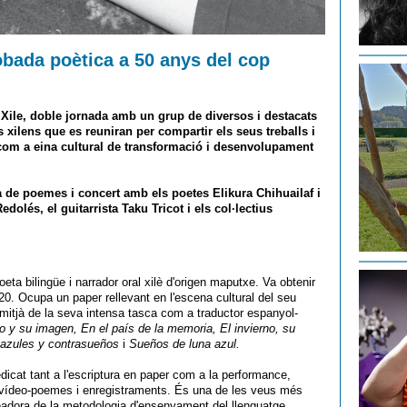
obada poètica a 50 anys del cop
 Xile, doble jornada amb un grup de diversos i destacats
s xilens que es reuniran per compartir els seus treballs i
rt com a eina cultural de transformació i desenvolupament
a de poemes i concert amb els poetes Elikura Chihuailaf i
dolés, el guitarrista Taku Tricot i els col·lectius
oeta bilingüe i narrador oral xilè d'origen maputxe. Va obtenir
020. Ocupa un paper rellevant en l'escena cultural del seu
er mitjà de la seva intensa tasca com a traductor espanyol-
no y su imagen, En el país de la memoria, El invierno, su
azules y contrasueños
i
Sueños de luna azul.
dicat tant a l'escriptura en paper com a la performance,
, vídeo-poemes i enregistraments. És una de les veus més
readora de la metodologia d'ensenyament del llenguatge