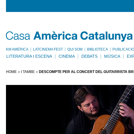
KM AMÈRICA
LATCINEMA FEST
QUI SOM
BIBLIOTECA
PUBLICACI
LITERATURA I ESCENA
CINEMA
DEBATS
MÚSICA
EX
HOME
I TAMBÉ
DESCOMPTE PER AL CONCERT DEL GUITARRISTA BR