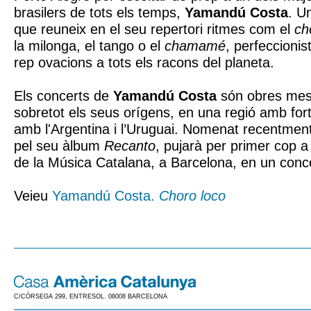
brasilers de tots els temps,
Yamandú Costa
. Un
que reuneix en el seu repertori ritmes com el
ch
la milonga, el tango o el
chamamé
, perfeccionis
rep ovacions a tots els racons del planeta.
Els concerts de
Yamandú Costa
són obres mest
sobretot els seus orígens, en una regió amb fort
amb l'Argentina i l’Uruguai. Nomenat recentmen
pel seu àlbum
Recanto
, pujarà per primer cop a
de la Música Catalana, a Barcelona, en un conce
Veieu
Yamandú Costa.
Choro loco
C/CÒRSEGA 299, ENTRESOL. 08008 BARCELONA