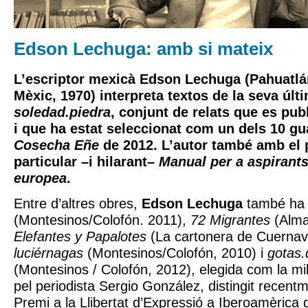
Edson Lechuga: amb si mateix
L’escriptor mexicà Edson Lechuga (Pahuatlán
Mèxic, 1970) interpreta textos de la seva últ
soledad.piedra
, conjunt de relats que es pu
i que ha estat seleccionat com un dels 10 g
Cosecha Eñe
de 2012. L’autor també amb el p
particular –i hilarant–
Manual per a aspirants
europea
.
Entre d’altres obres,
Edson Lechuga
també ha 
(Montesinos/Colofón. 2011),
72 Migrantes
(Alma
Elefantes y Papalotes
(La cartonera de Cuernav
luciérnagas
(Montesinos/Colofón, 2010) i
gotas.
(Montesinos / Colofón, 2012), elegida com la mil
pel periodista Sergio González, distingit recent
Premi a la Llibertat d’Expressió a Iberoamèrica