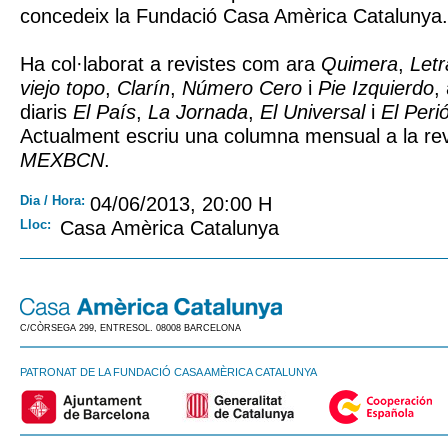
concedeix la Fundació Casa Amèrica Catalunya.
Ha col·laborat a revistes com ara
Quimera
,
Letr
viejo topo
,
Clarín
,
Número Cero
i
Pie Izquierdo
,
diaris
El País
,
La Jornada
,
El Universal
i
El Peri
Actualment escriu una columna mensual a la revi
MEXBCN
.
Dia / Hora:
04/06/2013, 20:00 H
Lloc:
Casa Amèrica Catalunya
C/CÒRSEGA 299, ENTRESOL. 08008 BARCELONA
PATRONAT DE LA FUNDACIÓ CASA AMÈRICA CATALUNYA