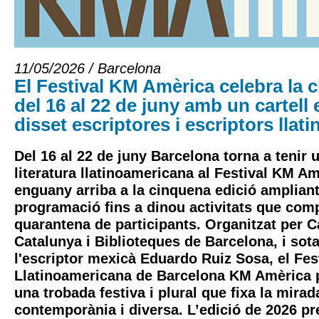
11/05/2026 / Barcelona
El Festival KM Amèrica celebra la 
del 16 al 22 de juny amb un cartell
disset escriptores i escriptors lla
Del 16 al 22 de juny Barcelona torna a tenir 
literatura llatinoamericana al
Festival KM Am
enguany arriba a la cinquena edició ampliant
programació fins a dinou activitats que co
quarantena de participants. Organitzat per
C
Catalunya
i
Biblioteques de Barcelona
, i sot
l'escriptor mexicà
Eduardo Ruiz Sosa
, el Fe
Llatinoamericana de Barcelona KM Amèrica 
una trobada festiva i plural que fixa la mira
contemporània i diversa. L’edició de 2026 pr