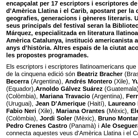
encapçalat per 17 escriptors i escriptores de 
d’Amèrica Llatina i el Carib, apostant per la 
geografies, generacions i gèneres literaris. 
seus principals del festival seran la Bibliote
Márquez, especialitzada en literatura llatino
Amèrica Catalunya, institució americanista
anys d’història. Altres espais de la ciutat ac
les propostes programades.
Els escriptors i escriptores llatinoamericans que
de la cinquena edició són
Beatriz Bracher
(Bras
Becerra
(Argentina),
Andrés Montero
(Xile),
Yu
(Equador),
Arnoldo Gálvez Suárez
(Guatemala
(Colòmbia),
Mariana Travacio
(Argentina),
Fer
(Uruguai),
Jean D’Amerique
(Haití),
Laureano 
Fabio Neri
(Xile),
Mariana Orantes
(Mèxic),
El
(Colòmbia),
Jordi Soler
(Mèxic),
Bruno Monta
Pedro Crenes Castro
(Panamà) i
Ale Oseguer
connecta aquestes veus d'Amèrica Llatina i el Ca