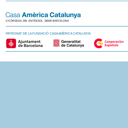
C/CÒRSEGA 299, ENTRESOL. 08008 BARCELONA
PATRONAT DE LA FUNDACIÓ CASA AMÈRICA CATALUNYA