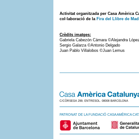
Activitat organitzada per Casa Amèrica C
col·laboració de la
Fira del Llibre de Mad
Crèdits imatges:
Gabriela Cabezón Cámara ©Alejandra Lópe
Sergio Galarza ©Antonio Delgado
Juan Pablo Villalobos ©Juan Lemus
C/CÒRSEGA 299, ENTRESOL. 08008 BARCELONA
PATRONAT DE LA FUNDACIÓ CASA AMÈRICA CA