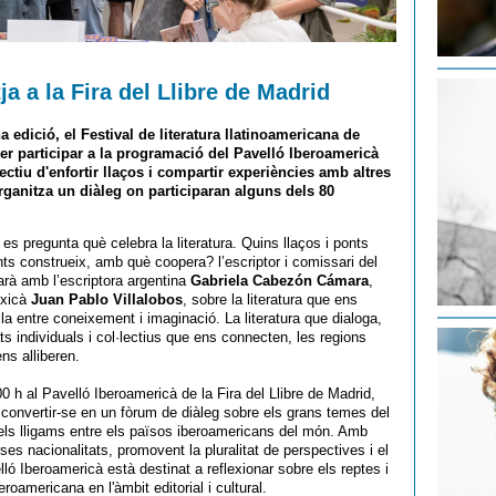
ja a la Fira del Llibre de Madrid
a edició, el
Festival de literatura llatinoamericana de
per participar a la programació del Pavelló Iberoamericà
ectiu d'enfortir llaços i compartir experiències amb altres
rganitza un diàleg on participaran alguns dels 80
es pregunta què celebra la literatura. Quins llaços i ponts
ts construeix, amb què coopera? l’escriptor i comissari del
arà amb l’escriptora argentina
Gabriela Cabezón Cámara
,
exicà
Juan Pablo Villalobos
, sobre la literatura que ens
lla entre coneixement i imaginació. La literatura que dialoga,
ts individuals i col·lectius que ens connecten, les regions
ens alliberen.
:00 h al Pavelló Iberoamericà de la Fira del Llibre de Madrid,
 convertir-se en un fòrum de diàleg sobre els grans temes del
tir els lligams entre els països iberoamericans del món. Amb
es nacionalitats, promovent la pluralitat de perspectives i el
velló Iberoamericà està destinat a reflexionar sobre els reptes i
roamericana en l'àmbit editorial i cultural.