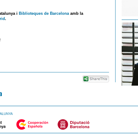
atalunya i
Biblioteques de Barcelona
amb la
rid
.
z
TALUNYA