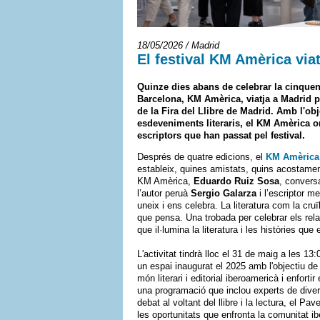
18/05/2026 / Madrid
El festival KM Amèrica viat
Quinze dies abans de celebrar la cinquen
Barcelona, KM Amèrica
, viatja a Madrid 
de la Fira del Llibre de Madrid. Amb l'obj
esdeveniments literaris, el KM Amèrica o
escriptors que han passat pel festival.
Després de quatre edicions, el
KM Amèrica
estableix, quines amistats, quins acostamen
KM Amèrica,
Eduardo Ruiz Sosa
, convers
l’autor peruà
Sergio Galarza
i l’escriptor m
uneix i ens celebra. La literatura com la cruï
que pensa. Una trobada per celebrar els rela
que il·lumina la literatura i les històries que 
L'activitat tindrà lloc el 31 de maig a les 13
un espai inaugurat el 2025 amb l'objectiu de
món literari i editorial iberoamericà i enfor
una programació que inclou experts de divers
debat al voltant del llibre i la lectura, el Pa
les oportunitats que enfronta la comunitat ibe