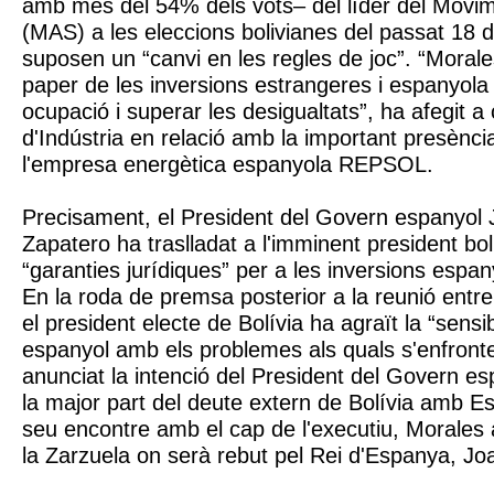
amb més del 54% dels vots– del líder del Movim
(MAS) a les eleccions bolivianes del passat 18
suposen un “canvi en les regles de joc”. “Morale
paper de les inversions estrangeres i espanyola
ocupació i superar les desigualtats”, ha afegit a c
d'Indústria en relació amb la important presènci
l'empresa energètica espanyola REPSOL.
Precisament, el President del Govern espanyol
Zapatero ha traslladat a l'imminent president boli
“garanties jurídiques” per a les inversions espan
En la roda de premsa posterior a la reunió entre
el president electe de Bolívia ha agraït la “sensib
espanyol amb els problemes als quals s'enfronten
anunciat la intenció del President del Govern e
la major part del deute extern de Bolívia amb E
seu encontre amb el cap de l'executiu, Morales 
la Zarzuela on serà rebut pel Rei d'Espanya, Joa