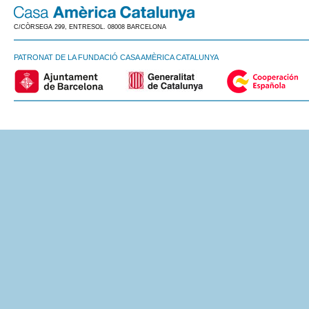
C/CÒRSEGA 299, ENTRESOL. 08008 BARCELONA
PATRONAT DE LA FUNDACIÓ CASA AMÈRICA CATALUNYA