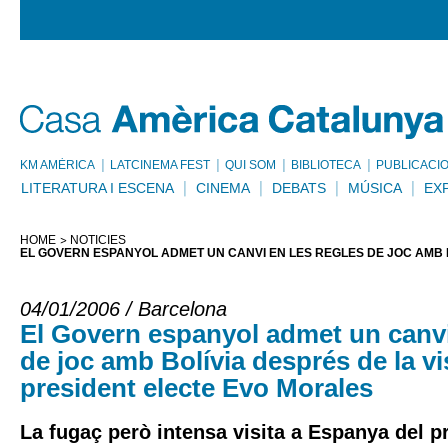
KM AMÈRICA
LATCINEMA FEST
QUI SOM
BIBLIOTECA
PUBLICACI
LITERATURA I ESCENA
CINEMA
DEBATS
MÚSICA
EX
HOME
NOTÍCIES
EL GOVERN ESPANYOL ADMET UN CANVI EN LES REGLES DE JOC AMB B
04/01/2006 / Barcelona
El Govern espanyol admet un canvi
de joc amb Bolívia després de la vis
president electe Evo Morales
La fugaç però intensa visita a Espanya del p