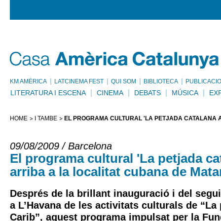
KM AMÈRICA
LATCINEMA FEST
QUI SOM
BIBLIOTECA
PUBLICACI
LITERATURA I ESCENA
CINEMA
DEBATS
MÚSICA
EX
HOME
I TAMBÉ
EL PROGRAMA CULTURAL 'LA PETJADA CATALANA A
09/08/2009 / Barcelona
El programa cultural 'La petjada cat
arriba a la localitat cubana de Mat
Després de la brillant inauguració i del segu
a L’Havana de les activitats culturals de “La 
Carib”, aquest programa impulsat per la Fu