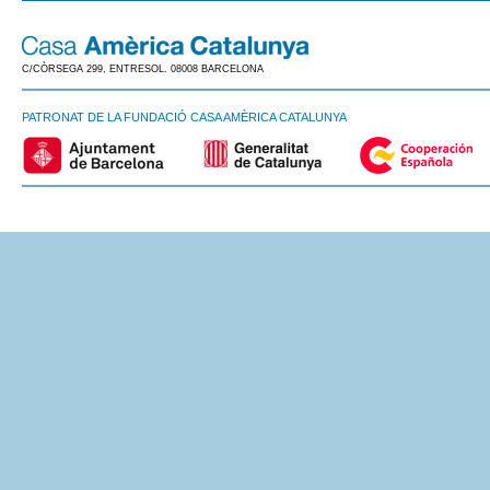
C/CÒRSEGA 299, ENTRESOL. 08008 BARCELONA
PATRONAT DE LA FUNDACIÓ CASA AMÈRICA CATALUNYA