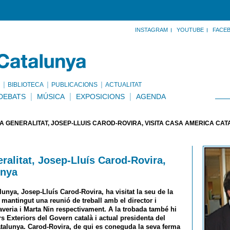
INSTAGRAM
YOUTUBE
FACE
BIBLIOTECA
PUBLICACIONS
ACTUALITAT
DEBATS
MÚSICA
EXPOSICIONS
AGENDA
LA GENERALITAT, JOSEP-LLUÍS CAROD-ROVIRA, VISITA CASA AMÈRICA CA
eralitat, Josep-Lluís Carod-Rovira,
unya
lunya, Josep-Lluís Carod-Rovira, ha visitat la seu de la
antingut una reunió de treball amb el director i
Traveria i Marta Nin respectivament. A la trobada també hi
ers Exteriors del Govern català i actual presidenta del
talunya. Carod-Rovira, de qui es coneguda la seva ferma