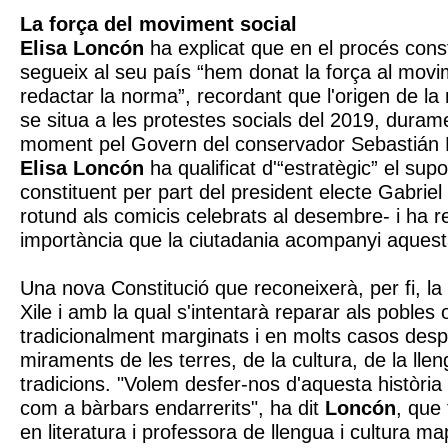
La força del moviment social
Elisa Loncón
ha explicat que en el procés cons
segueix al seu país “hem donat la força al movi
redactar la norma”, recordant que l'origen de la 
se situa a les protestes socials del 2019, duram
moment pel Govern del conservador Sebastián P
Elisa Loncón
ha qualificat d'“estratègic” el supo
constituent per part del president electe Gabrie
rotund als comicis celebrats al desembre- i ha r
importància que la ciutadania acompanyi aquest
Una nova Constitució que reconeixerà, per fi, la 
Xile i amb la qual s'intentarà reparar als pobles o
tradicionalment marginats i en molts casos des
miraments de les terres, de la cultura, de la llen
tradicions. "Volem desfer-nos d'aquesta història
com a bàrbars endarrerits", ha dit
Loncón
, que
en literatura i professora de llengua i cultura ma