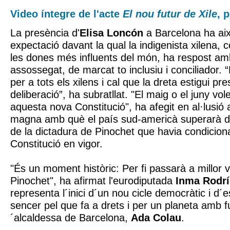
Video íntegre de l'acte
El nou futur de Xile
, 
La presència d'
Elisa Loncón
a Barcelona ha ai
expectació davant la qual la indigenista xilena,
les dones més influents del món, ha respost a
assossegat, de marcat to inclusiu i conciliador. 
per a tots els xilens i cal que la dreta estigui pr
deliberació”, ha subratllat. "El maig o el juny vole
aquesta nova Constitució", ha afegit en al·lusió 
magna amb què el país sud-americà superarà def
de la dictadura de Pinochet que havia condiciona
Constitució en vigor.
"És un moment històric: Per fi passarà a millor v
Pinochet", ha afirmat l'eurodiputada
Inma
Rodrí
representa l´inici d´un nou cicle democràtic i d
sencer pel que fa a drets i per un planeta amb f
´alcaldessa de Barcelona,
Ada Colau
.