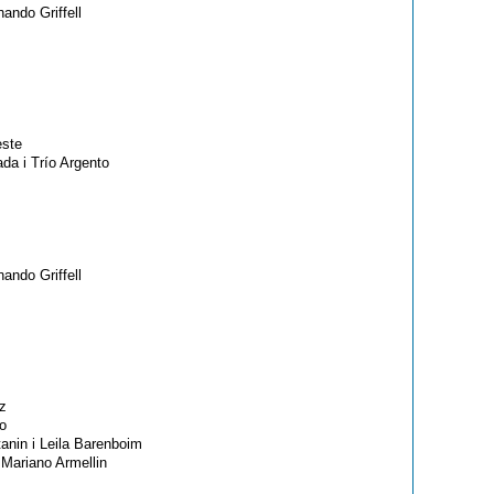
nando Griffell
este
da i Trío Argento
nando Griffell
ez
ro
tanin i Leila Barenboim
 Mariano Armellin