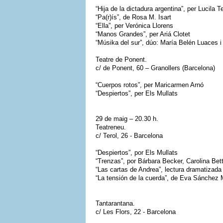
“Hija de la dictadura argentina”, per Lucila T
“Pa(r)ís”, de Rosa M. Isart
“Ella”, per Verónica Llorens
“Manos Grandes”, per Ariá Clotet
“Músika del sur”, dúo: María Belén Luaces i
Teatre de Ponent.
c/ de Ponent, 60 – Granollers (Barcelona)
“Cuerpos rotos”, per Maricarmen Arnó
“Despiertos”, per Els Mullats
29 de maig – 20.30 h.
Teatreneu.
c/ Terol, 26 - Barcelona
“Despiertos”, por Els Mullats
“Trenzas”, por Bárbara Becker, Carolina Bet
“Las cartas de Andrea”, lectura dramatizada
“La tensión de la cuerda”, de Eva Sánchez 
Tantarantana.
c/ Les Flors, 22 - Barcelona