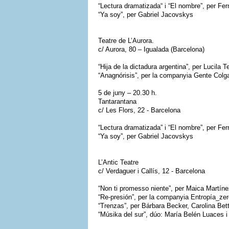
“Lectura dramatizada“ i “El nombre”, per Fer
“Ya soy”, per Gabriel Jacovskys
Teatre de L’Aurora.
c/ Aurora, 80 – Igualada (Barcelona)
“Hija de la dictadura argentina”, per Lucila T
“Anagnórisis”, per la companyia Gente Colga
5 de juny – 20.30 h.
Tantarantana
c/ Les Flors, 22 - Barcelona
“Lectura dramatizada” i “El nombre”, per Fer
“Ya soy”, per Gabriel Jacovskys
L’Antic Teatre
c/ Verdaguer i Callís, 12 - Barcelona
“Non ti promesso niente”, per Maica Martín
“Re-presión”, per la companyia Entropía_ze
“Trenzas”, per Bárbara Becker, Carolina Bet
“Músika del sur”, dúo: María Belén Luaces i