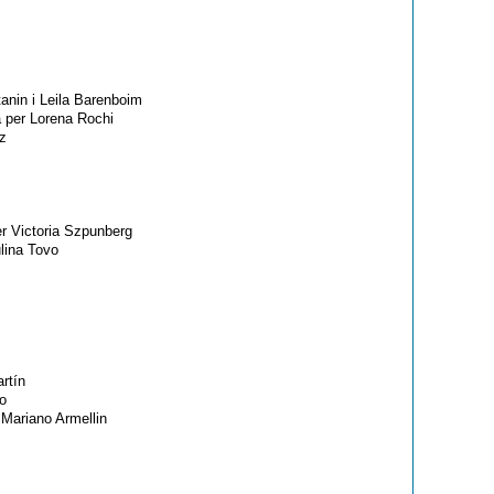
tanin i Leila Barenboim
a per Lorena Rochi
ez
er Victoria Szpunberg
lina Tovo
rtín
ro
 Mariano Armellin