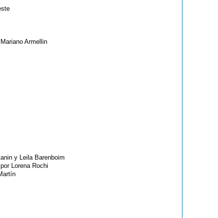
este
 Mariano Armellin
tanin y Leila Barenboim
 por Lorena Rochi
Martín