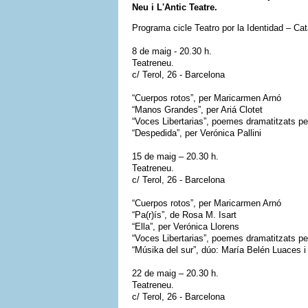
Neu i L'Antic Teatre.
Programa cicle Teatro por la Identidad – Ca
8 de maig - 20.30 h.
Teatreneu.
c/ Terol, 26 - Barcelona
“Cuerpos rotos”, per Maricarmen Arnó
“Manos Grandes”, per Ariá Clotet
“Voces Libertarias”, poemes dramatitzats p
“Despedida”, per Verónica Pallini
15 de maig – 20.30 h.
Teatreneu.
c/ Terol, 26 - Barcelona
“Cuerpos rotos”, per Maricarmen Arnó
“Pa(r)ís”, de Rosa M. Isart
“Ella”, per Verónica Llorens
“Voces Libertarias”, poemes dramatitzats p
“Músika del sur”, dúo: María Belén Luaces i
22 de maig – 20.30 h.
Teatreneu.
c/ Terol, 26 - Barcelona