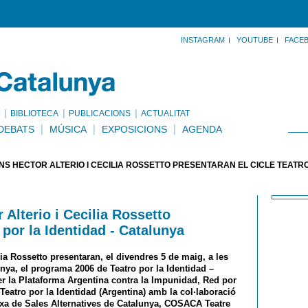
INSTAGRAM
YOUTUBE
FACE
BIBLIOTECA
PUBLICACIONS
ACTUALITAT
DEBATS
MÚSICA
EXPOSICIONS
AGENDA
S HÉCTOR ALTERIO I CECILIA ROSSETTO PRESENTARAN EL CICLE TEATRO
 Alterio i Cecilia Rossetto
 por la Identidad - Catalunya
lia Rossetto presentaran, el divendres 5 de maig, a les
nya, el programa 2006 de Teatro por la Identidad –
per la Plataforma Argentina contra la Impunidad, Red por
Teatro por la Identidad (Argentina) amb la col·laboració
rxa de Sales Alternatives de Catalunya, COSACA Teatre