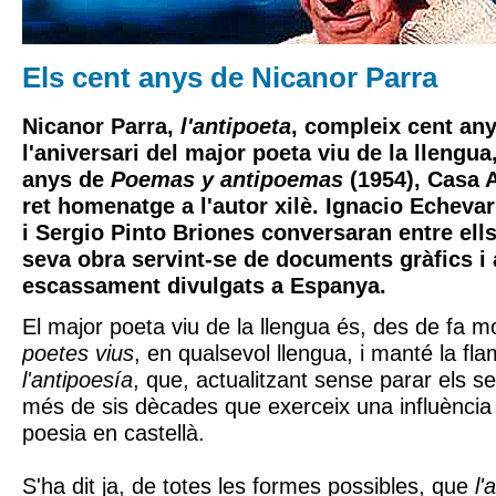
Els cent anys de Nicanor Parra
Nicanor Parra,
l'antipoeta
, compleix cent an
l'aniversari del major poeta viu de la llengua
anys de
Poemas y antipoemas
(1954), Casa 
ret homenatge a l'autor xilè. Ignacio Echeva
i Sergio Pinto Briones conversaran entre ells
seva obra servint-se de documents gràfics i
escassament divulgats a Espanya.
El major poeta viu de la llengua és, des de fa mo
poetes vius
, en qualsevol llengua, i manté la fl
l'antipoesía
, que, actualitzant sense parar els se
més de sis dècades que exerceix una influència
poesia en castellà.
S'ha dit ja, de totes les formes possibles, que
l'