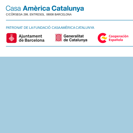
C/CÒRSEGA 299, ENTRESOL. 08008 BARCELONA
PATRONAT DE LA FUNDACIÓ CASA AMÈRICA CATALUNYA