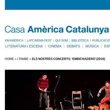
KM AMÈRICA
LATCINEMA FEST
QUI SOM
BIBLIOTECA
PUBLICACI
LITERATURA I ESCENA
CINEMA
DEBATS
MÚSICA
EX
HOME
I TAMBÉ
ELS NOSTRES CONCERTS: ‘EMBICHADERO’ (2016)