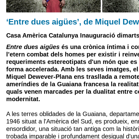
‘Entre dues aigües’, de Miquel De
Casa Amèrica Catalunya Inauguració dimarts
Entre dues aigües
és una crònica íntima i c
l'etern combat dels homes per existir i reinve
requeriments estereotipats d'un món que es 
forma accelerada. Amb les seves imatges, el
Miquel Dewever-Plana ens trasllada a remot
ameríndies de la Guaiana francesa la realitat
quals venen marcades per la dualitat entre 
modernitat.
A les terres oblidades de la Guaiana, departame
1946 situat a l'Amèrica del Sud, es produeix, enm
ensordidor, una situació tan antiga com la històr
trobada imparable i profundament desigual d'una 