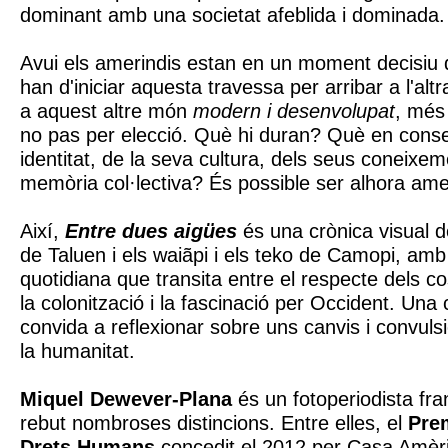
dominant amb una societat afeblida i dominada.
Avui els amerindis estan en un moment decisiu de
han d'iniciar aquesta travessa per arribar a l'altr
a aquest altre món
modern i desenvolupat
, més
no pas per elecció. Què hi duran? Què en conse
identitat, de la seva cultura, dels seus coneixem
memòria col·lectiva? És possible ser alhora amer
Així,
Entre dues aigües
és una crònica visual d
de Taluen i els waiãpi i els teko de Camopi, amb 
quotidiana que transita entre el respecte dels c
la colonització i la fascinació per Occident. Una 
convida a reflexionar sobre uns canvis i convuls
la humanitat.
Miquel Dewever-Plana
és un fotoperiodista fr
rebut nombroses distincions. Entre elles, el
Pre
Drets Humans
concedit el 2012 per Casa Amèri