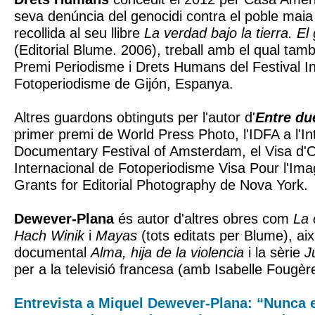
seva denúncia del genocidi contra el poble mai
recollida al seu llibre
La verdad bajo la tierra. El
(Editorial Blume. 2006), treball amb el qual tamb
Premi Periodisme i Drets Humans del Festival In
Fotoperiodisme de Gijón, Espanya.
Altres guardons obtinguts per l'autor d'
Entre du
primer premi de World Press Photo, l'IDFA a l'In
Documentary Festival of Amsterdam, el Visa d'Or
Internacional de Fotoperiodisme Visa Pour l'Ima
Grants for Editorial Photography de Nova York.
Dewever-Plana
és autor d'altres obres com
La 
Hach Winik
i
Mayas
(tots editats per Blume), ai
documental
Alma, hija de la violencia
i la sèrie
J
per a la televisió francesa (amb Isabelle Fougèr
Entrevista a Miquel Dewever-Plana: “Nunca 