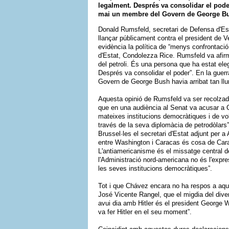
legalment. Després va consolidar el poder
mai un membre del Govern de George Bush
Donald Rumsfeld, secretari de Defensa d'Esta
llançar públicament contra el president de 
evidència la política de “menys confrontació
d'Estat, Condolezza Rice. Rumsfeld va afir
del petroli. És una persona que ha estat ele
Després va consolidar el poder”. En la guer
Govern de George Bush havia arribat tan llu
Aquesta opinió de Rumsfeld va ser recolzada 
que en una audiència al Senat va acusar a Ch
mateixes institucions democràtiques i de vol
través de la seva diplomàcia de petrodòlar
Brussel·les el secretari d'Estat adjunt per 
entre Washington i Caracas és cosa de Cara
L'antiamericanisme és el missatge central 
l'Administració nord-americana no és l'expres
les seves institucions democràtiques”.
Tot i que Chávez encara no ha respos a aque
José Vicente Rangel, que el migdia del diven
avui dia amb Hitler és el president George W
va fer Hitler en el seu moment”.