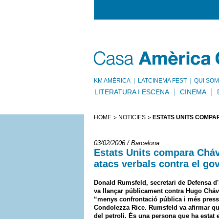
KM AMÈRICA
LATCINEMA FEST
QUI SOM
LITERATURA I ESCENA
CINEMA
HOME
NOTÍCIES
ESTATS UNITS COMPA
03/02/2006 / Barcelona
Estats Units compara Cháve
atacs verbals contra el go
Donald Rumsfeld, secretari de Defensa d'E
va llançar públicament contra Hugo Cháve
“menys confrontació pública i més pressi
Condolezza Rice. Rumsfeld va afirmar qu
del petroli. És una persona que ha estat 