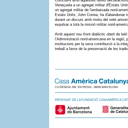
Coincidint amb aquestes dures declaracion
Veneçuela a un agregat militar d'Estats Unit
un agregat militar de l'ambaixada nord-ameri
Estats Units, John Correa, ha d'abandonar i
durant un discurs amb motiu del setè aniver
expulsar a tota la missió militar nord-ameri
Amb aquest nou front dialèctic obert de teló
l’Administració nord-americana en la regió, p
institucions per la seva contribució a la inte
treball a favor de la preservació de les tradic
C/CÒRSEGA 299, ENTRESOL. 08008 BARCELONA
PATRONAT DE LA FUNDACIÓ CASA AMÈRICA CA