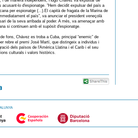
s, i de manera independent, Hugo Chávez va expulsar de
s acusant-lo d'espionatge. ”Hem decidit expulsar del país a
cana per espionatge (...).El capità de fragata de la Marina de
mmediatament el país”, va anunciar el president veneçolà
sari de la seva arribada al poder. A més, va amenaçar amb
cana si continuen amb el supòsit d'espionatge.
 de fons, Chávez es troba a Cuba, principal “enemic” de
er rebre el premi José Martí, que distingeix a individus i
gració dels països de l'Amèrica Llatina i el Carib i el seu
ions culturals i valors històrics.
TALUNYA