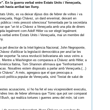
”. En la guerra verbal entre Estats Units i Veneçuela,
 havia arribat tan lluny.
ts Units, es va deixar dijous dos de febrer de voltes i va
Veneçuela, Hugo Chávez, un dard enverinat, deixant en
 pública i més pressió silenciosa” fomentada per la secretària
mar que “un té a Chávez a Veneçuela amb una pila de diners
gida legalment com Adolf Hitler va ser elegit legalment.
ra verbal entre Estats Units i Veneçuela, mai un membre del
ny.
pel director de la Intel·ligència Nacional, John Negroponte,
ávez d'utilitzar la legislació democràtica per anul·lar les
er exportar “la seva revolució bolivariana als seus veïns a
s”. Mentre a Washington es comparava a Chávez amb Hitler, a
a Amèrica llatina, Tom Shannon afirmava que “l'enfrontament
cas. Nosaltres estem disposats a parlar amb Veneçuela.(...)
de Chávez”. A més, agregava que el que preocupa a
sió política popular de Veneçuela, sinó “l'estat de salut de
stes acusacions, sí ho ha fet el seu vicepresident executiu,
dres tres de febrer afirmava que “l'únic que pot ser comparat
.Bush, qui realitza tortures i guerres arreu del món, tal com