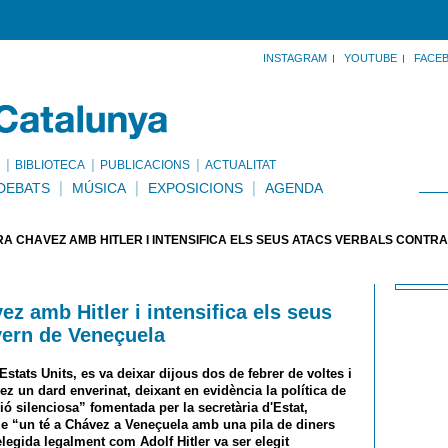
INSTAGRAM
YOUTUBE
FACE
BIBLIOTECA
PUBLICACIONS
ACTUALITAT
DEBATS
MÚSICA
EXPOSICIONS
AGENDA
RA CHÁVEZ AMB HITLER I INTENSIFICA ELS SEUS ATACS VERBALS CONTR
z amb Hitler i intensifica els seus
vern de Veneçuela
stats Units, es va deixar dijous dos de febrer de voltes i
z un dard enverinat, deixant en evidència la política de
ó silenciosa” fomentada per la secretària d'Estat,
e “un té a Chávez a Veneçuela amb una pila de diners
elegida legalment com Adolf Hitler va ser elegit