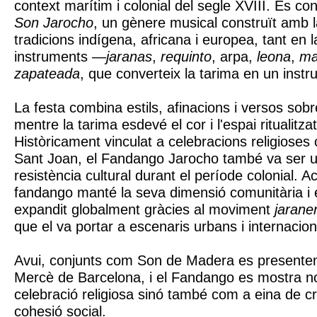
context marítim i colonial del segle XVIII. Es con
Son Jarocho
, un gènere musical construït amb 
tradicions indígena, africana i europea, tant en l
instruments —
jaranas
,
requinto
, arpa,
leona
,
ma
zapateada
, que converteix la tarima en un inst
La festa combina estils, afinacions i versos sobr
mentre la tarima esdevé el cor i l'espai ritualitza
Històricament vinculat a celebracions religioses
Sant Joan, el Fandango Jarocho també va ser u
resistència cultural durant el període colonial. A
fandango manté la seva dimensió comunitària i es
expandit globalment gràcies al moviment
jarane
que el va portar a escenaris urbans i internacion
Avui, conjunts com Son de Madera es presenten 
Mercè de Barcelona, i el Fandango es mostra 
celebració religiosa sinó també com a eina de cre
cohesió social.