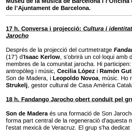
Museu de la Música de Barcelona
i l’
Oficina 
de l’Ajuntament de Barcelona
.
17 h. Conversa i projecció:
Cultura i identit
Jarocho
Després de la projecció del curtmetratge
Fanda
(17’) d’
Isaac Kerlow
, s'obrirà un col·loqui amb 
membres de la comunitat jarocha. Hi participen
antropòleg i músic,
Cecilia López
i
Ramón Guti
Son de Madera, i
Leopoldo Novoa
, músic. Ho
Strukelj
, gestor cultural de Casa Amèrica Catal
18 h. Fandango Jarocho obert conduït pel g
Son de Madera
és una formació de Son Jaroch
forma part central de la regeneració d'aquesta m
l'estat mexicà de Veracruz. El grup s'ha dedicat 