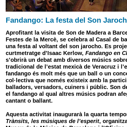
Fandango: La festa del Son Jaroc
Aprofitant la visita de
Son de Madera
a Barce
Festes de la Mercè
, se celebra al
Casal de ba
una festa al voltant del son jarocho. Es proje
curtmetratge d’
Isaac Kerlow
,
Fandango en C
s’obrirà un debat amb diversos músics sobr
tradicional de l’estat mexicà de Veracruz i l’es
fandango és molt més que un ball o un conce
col·lectiva que només existeix amb la partic
balladors, versadors, cuiners i públic.
Son d
el fandango al qual altres músics podran afe
cantant o ballant.
Aquesta activitat inaugurarà la quarta tempo
Trànsits, les músiques de l’esperit
, organitz