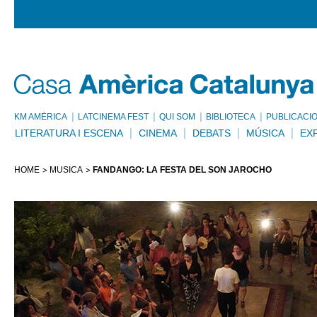
KM AMÈRICA
LATCINEMA FEST
QUI SOM
BIBLIOTECA
PUBLICACI
LITERATURA I ESCENA
CINEMA
DEBATS
MÚSICA
EX
HOME
MÚSICA
FANDANGO: LA FESTA DEL SON JAROCHO