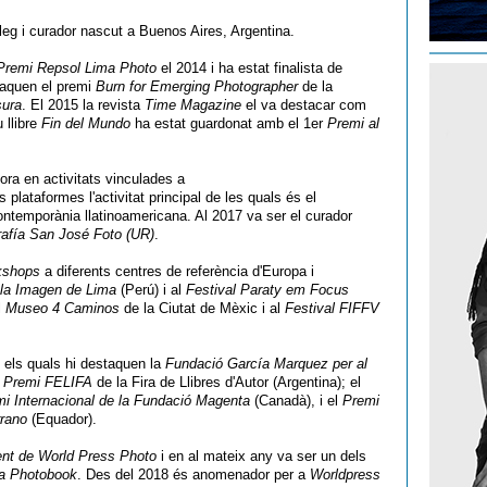
leg i curador nascut a Buenos Aires, Argentina.
Premi Repsol Lima Photo
el 2014 i ha estat finalista de
staquen el premi
Burn for Emerging Photographer
de la
sura
. El 2015 la revista
Time Magazine
el va destacar com
 llibre
Fin del Mundo
ha estat guardonat amb el 1er
Premi al
ora en activitats vinculades a
s plataformes l'activitat principal de les quals és el
ontemporània llatinoamericana. Al 2017 va ser el curador
grafía San José Foto (UR)
.
kshops
a diferents centres de referència d'Europa i
 la Imagen de Lima
(Perú) i al
Festival Paraty em Focus
l
Museo 4 Caminos
de la Ciutat de Mèxic i al
Festival FIFFV
e els quals hi destaquen la
Fundació García Marquez per al
l
Premi FELIFA
de la Fira de Llibres d'Autor (Argentina); el
i Internacional de la Fundació Magenta
(Canadà), i el
Premi
rrano
(Equador).
ent de World Press Photo
i en al mateix any va ser un dels
a Photobook
. Des del 2018 és anomenador per a
Worldpress