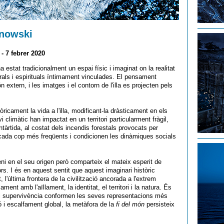
anowski
- 7 febrer 2020
a estat tradicionalment un espai físic i imaginat on la realitat
als i espirituals íntimament vinculades. El pensament
 extern, i les imatges i el contorn de l'illa es projecten pels
òricament la vida a l'illa, modificant-la dràsticament en els
 climàtic han impactat en un territori particularment fràgil,
tàrtida, al costat dels incendis forestals provocats per
cada cop més freqüents i condicionen les dinàmiques socials
ni en el seu origen però comparteix el mateix esperit de
rs. I és en aquest sentit que aquest imaginari històric
, l'última frontera de la civilització ancorada a l'extrem
ament amb l'aïllament, la identitat, el territori i la natura. És
t i supervivència conformen les seves representacions més
 i escalfament global, la metàfora de la
fi del món
persisteix