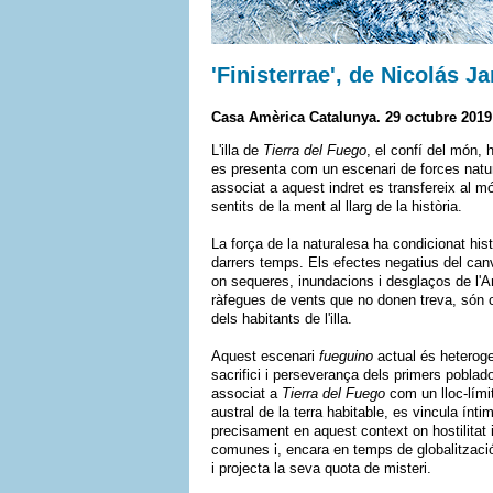
'Finisterrae', de Nicolás J
Casa Amèrica Catalunya. 29 octubre 2019 
L'illa de
Tierra del Fuego
, el confí del món, h
es presenta com un escenari de forces natur
associat a aquest indret es transfereix al món
sentits de la ment al llarg de la història.
La força de la naturalesa ha condicionat hist
darrers temps. Els efectes negatius del canvi
on sequeres, inundacions i desglaços de l'An
ràfegues de vents que no donen treva, són 
dels habitants de l'illa.
Aquest escenari
fueguino
actual és heteroge
sacrifici i perseverança dels primers poblado
associat a
Tierra del Fuego
com un lloc-límit
austral de la terra habitable, es vincula íntim
precisament en aquest context on hostilita
comunes i, encara en temps de globalització
i projecta la seva quota de misteri.