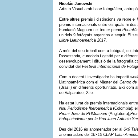
Nicolás Janowski
Artista Visual amb base fotogràfica, antropò
Entre altres premis i distincions va rebre el
premis internacionals entre els quals hi de
Fundació Magnum i el tercer premi
PhotoVi
un dels 9 fotògrafs argentins a seguir. El seu
Llibre Llatinoamericà 2017
.
A més del seu treball com a fotògraf, col·lab
l'assessoria, curadoria i gestió per a diferent
desenvolupament i difusió de la fotografia c
convidat del
Festival Internacional de Foto
Com a docent i investigador ha impartit
wor
Llatinoamèrica com el Màster del
Centro de
(Brasil) en diferents oportunitats, així com a
de Valparaíso, Xile.
Ha estat jurat de premis internacionals entr
Nou Periodisme Iberoamericà
(Colòmbia); e
Premi Jove de PHMuseum
(Anglaterra);
Prem
Fotoperiodisme per la Pau Juan Antonio Se
Des del 2016 és anomenador per al
6x6 Tal
anomenadors del
10×10 CLAP Latin Americ