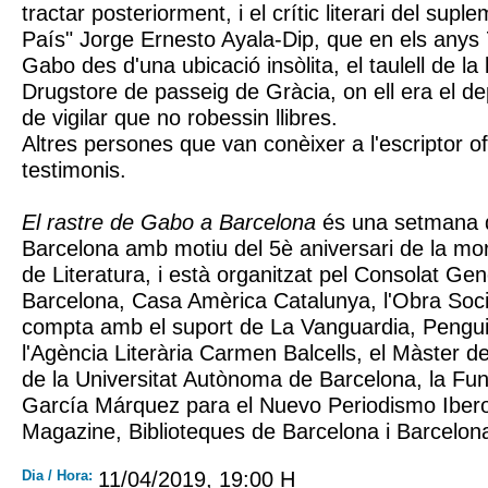
tractar posteriorment, i el crític literari del supl
País" Jorge Ernesto Ayala-Dip, que en els anys 
Gabo des d'una ubicació insòlita, el taulell de la l
Drugstore de passeig de Gràcia, on ell era el d
de vigilar que no robessin llibres.
Altres persones que van conèixer a l'escriptor of
testimonis.
El rastre de Gabo a Barcelona
és una setmana d'
Barcelona amb motiu del 5è aniversari de la mo
de Literatura, i està organitzat pel Consolat Ge
Barcelona, Casa Amèrica Catalunya, l'Obra Socia
compta amb el suport de La Vanguardia, Peng
l'Agència Literària Carmen Balcells, el Màster de
de la Universitat Autònoma de Barcelona, la Fu
García Márquez para el Nuevo Periodismo Ibero
Magazine, Biblioteques de Barcelona i Barcelona 
Dia / Hora:
11/04/2019, 19:00 H