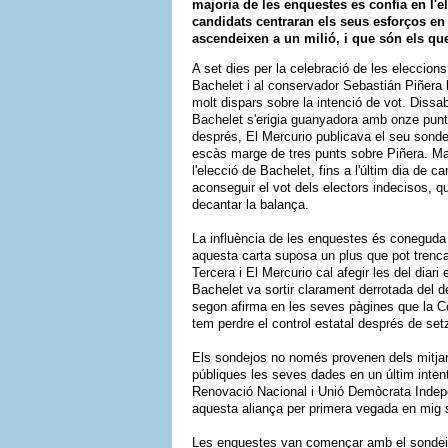
majoria de les enquestes es confia en l'e
candidats centraran els seus esforços en 
ascendeixen a un milió, i que són els que
A set dies per la celebració de les eleccions
Bachelet i al conservador Sebastián Piñera l
molt dispars sobre la intenció de vot. Dissab
Bachelet s'erigia guanyadora amb onze punts
després, El Mercurio publicava el seu sondei
escàs marge de tres punts sobre Piñera. Mal
l'elecció de Bachelet, fins a l'últim dia de
aconseguir el vot dels electors indecisos, q
decantar la balança.
La influència de les enquestes és coneguda p
aquesta carta suposa un plus que pot trencar 
Tercera i El Mercurio cal afegir les del diari
Bachelet va sortir clarament derrotada del de
segon afirma en les seves pàgines que la Con
tem perdre el control estatal després de set
Els sondejos no només provenen dels mitjans
públiques les seves dades en un últim intent
Renovació Nacional i Unió Demòcrata Indepen
aquesta aliança per primera vegada en mig 
Les enquestes van començar amb el sondeig p