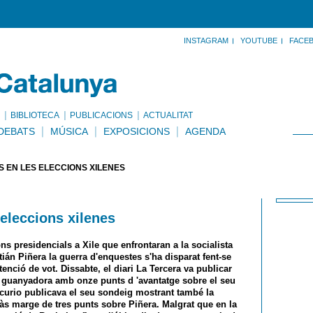
INSTAGRAM
YOUTUBE
FACE
BIBLIOTECA
PUBLICACIONS
ACTUALITAT
DEBATS
MÚSICA
EXPOSICIONS
AGENDA
 EN LES ELECCIONS XILENES
eleccions xilenes
ons presidencials a Xile que enfrontaran a la socialista
ián Piñera la guerra d'enquestes s'ha disparat fent-se
tenció de vot. Dissabte, el diari La Tercera va publicar
a guanyadora amb onze punts d 'avantatge sobre el seu
curio publicava el seu sondeig mostrant també la
càs marge de tres punts sobre Piñera. Malgrat que en la