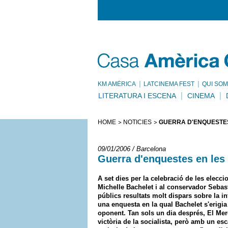
KM AMÈRICA
LATCINEMA FEST
QUI SOM
LITERATURA I ESCENA
CINEMA
HOME
NOTÍCIES
GUERRA D'ENQUESTES
09/01/2006 / Barcelona
Guerra d'enquestes en les 
A set dies per la celebració de les elecci
Michelle Bachelet i al conservador Sebast
públics resultats molt dispars sobre la in
una enquesta en la qual Bachelet s'erigi
oponent. Tan sols un dia després, El Mer
victòria de la socialista, però amb un es