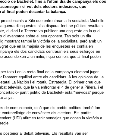
lecció de Bachelet, fins a l'últim dia de campanya els dos
aconseguir el vot dels electors indecisos, que
 al final poden decantar la balança.
 presidencials a Xile que enfrontaran a la socialista Michelle
a guerra d'enquestes s'ha disparat fent-se públics resultats
te, el diari La Tercera va publicar una enquesta en la qual
 d 'avantatge sobre el seu oponent. Tan sols un dia
g mostrant també la victòria de la socialista, però amb un
grat que en la majoria de les enquestes es confia en
 campanya els dos candidats centraran els seus esforços en
ue ascendeixen a un milió, i que són els que al final poden
er tots i en la recta final de la campanya electoral jugar
l'aparent equilibri entre els candidats. A les opinions de La
 estatal La Nación i el rotatiu Estrategia. El primer creu que
bat televisiu que la va enfrontar el 4 de gener a Piñera, i el
certació- partit polític de Bachelet- està “nerviosa” perquè
ze anys.
 de comunicació, sinó que els partits polítics també fan
 contrarellotge de convèncer als electors. Els partits
dent (UDI) afirmen tenir sondejos que donen la victòria a
segle.
osterior al debat televisiu. Els resultats van ser